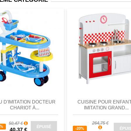
 de cuisine
-2 et EN71-3
perçu
Favori
comparer
aperçu
Favori
c
U D'IMITATION DOCTEUR
CUISINE POUR ENFAN
CHARIOT À...
IMITATION GRAND...
264,75 €
50,47 €
ÉPUISÉ
0%
ÉPUI
-20%
40,37 €