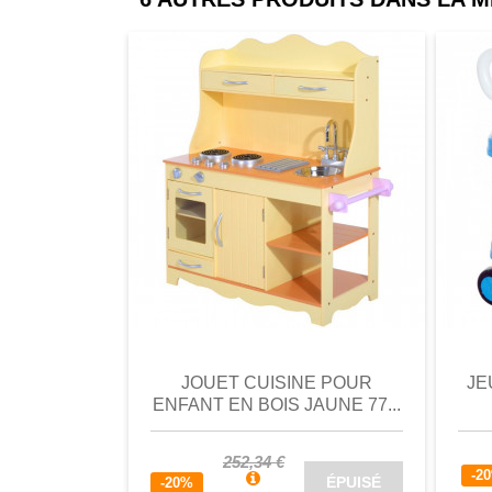
- Accessoires fournis : 5 accessoires
- Certifié aux normes EN71-1, EN71
comparer
Favori
comparer
a
JOUET CUISINE POUR
JE
ENFANT EN BOIS JAUNE 77...
252,34 €
-2
ÉPUISÉ
-20%