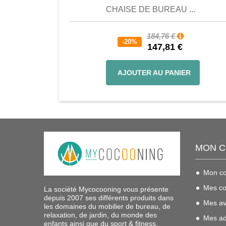
CHAISE DE BUREAU ...
184,76 €
-20%
147,81 €
AJOUTER AU PANIER
MON 
Mon c
Mes c
La société Mycocooning vous présente
depuis 2007 ses différents produits dans
Mes av
les domaines du mobilier de bureau, de
relaxation, de jardin, du monde des
Mes ad
enfants ainsi que du sport & fitness.