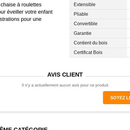
 chaise à roulettes
Extensible
ur éveiller votre enfant
Pliable
ustrations pour une
Convertible
our plus de solidité
Garantie
1-2 et EN71-3
Contient du bois
Certificat Bois
AVIS
CLIENT
7H cm
8l x 46H cm
Il n'y a actuellement aucun avis pour ce produit
: 15L x 12l x 10H cm
SOYEZ L
: 23L x 30l x 17H cm
 28L x 25l cm
m
nts de plus de 3 ans
MÊME CATÉGORIE