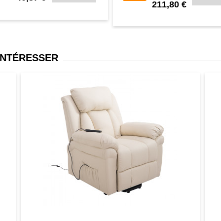
211,80 €
INTÉRESSER
er
Aperçu
Favori
Comparer