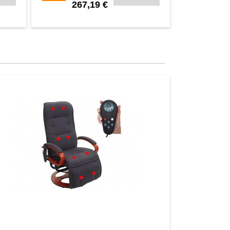
267,19 €
118
Aperçu
Aperçu