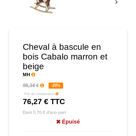
Prochain
Cheval à bascule en
bois Cabalo marron et
beige
MH
95,34 €
-20%
Prix de comparaison
76,27 €
TTC
Dont 0,70 € d'éco-part
Épuisé