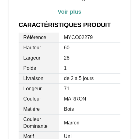
- Dimensions : 71 x 28 x 60 cm (L x l x H)
Voir plus
- Hauteur d'assise : 35 cm
- Fonction vocale hennissement (2 piles
CARACTÉRISTIQUES
PRODUIT
LR6)
- Matériaux : peluche (densité 310-330
Référence
MYCO02279
g/m²), mousse et peuplier
Hauteur
60
- Charge maximale : 60 kg
Largeur
28
- Certifications normes EN71-1, EN71-2,
EN71-3 et EMC
Poids
1
Livraison
de 2 à 5 jours
Longeur
71
Couleur
MARRON
Matière
Bois
Couleur
Marron
Dominante
Motif
Uni