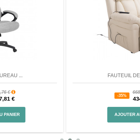
Aperçu
Favori
Comparer
FAUTEUIL DE RELAX...
668,88 €
-35%
434,77 €
AJOUTER AU PANIER