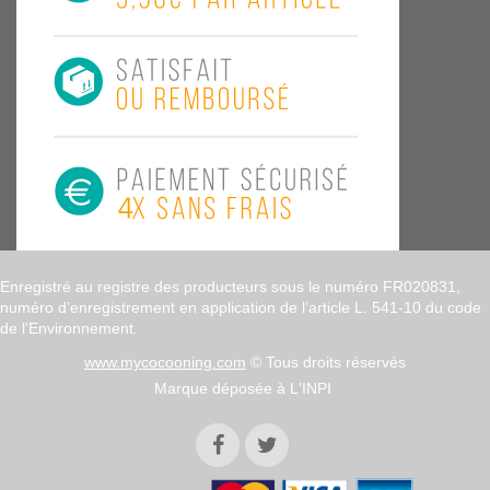
Enregistré au registre des producteurs sous le numéro FR020831,
numéro d’enregistrement en application de l’article L. 541-10 du code
de l'Environnement.
www.mycocooning.com
© Tous droits réservés
Marque déposée à L'INPI