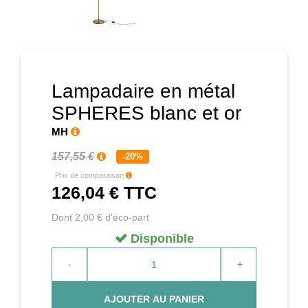
Prochain
Lampadaire en métal
SPHERES blanc et or
MH
157,55 €
-20%
Prix de comparaison
126,04 €
TTC
Dont 2,00 € d'éco-part
Disponible
-
+
AJOUTER AU PANIER