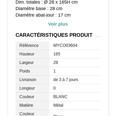
Dim. totales : Ø 28 x 165H cm
Diamètre base : 28 cm
Diamètre abat-jour : 17 cm
Douille : E27 (ampoule non incluse)
Voir plus
Puissance max. ampoule : 40 W
Tension d'entrée : 230V / 50HZ
CARACTÉRISTIQUES
PRODUIT
Certifications normes CE-EMC, LVD,
Référence
MYCO03604
RoHS
Livraison effectuée en un colis
Hauteur
165
Largeur
28
Poids
1
Livraison
de 3 à 7 jours
Longeur
0
Couleur
BLANC
Matière
Métal
Couleur