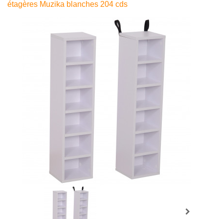
étagères Muzika blanches 204 cds