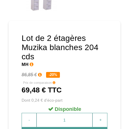
Prochain
Lot de 2 étagères
Muzika blanches 204
cds
MH
86,85 €
-20%
Prix de comparaison
69,48 €
TTC
Dont 0,24 € d'éco-part
Disponible
-
+