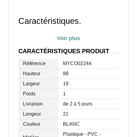
Caractéristiques.
Voir plus
Couleur: Blanc
Matériaux principaux: panneaux de
CARACTÉRISTIQUES
PRODUIT
particule et MDF
Référence
MYCO02244
Dimensions totales: 21L x 19l x 88H cm
Hauteur de chaque planche: 19cm
Hauteur
88
Epaisseur du panneau: 1.6cm
Largeur
19
Charge max: 5kg par compartiment
Poids
1
Capacité de rangement: jusqu’à 204
CDs
Livraison
de 2 à 5 jours
Style: Moderne
Longeur
21
Couleur
BLANC
Plastique - PVC -