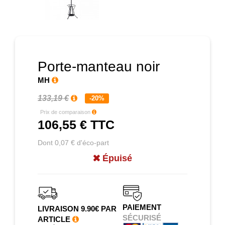
Prochain
Porte-manteau noir
MH
133,19 €
-20%
Prix de comparaison
106,55 €
TTC
Dont 0,07 € d'éco-part
Épuisé
PAIEMENT
LIVRAISON 9.90€ PAR
SÉCURISÉ
ARTICLE