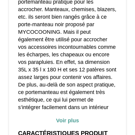
portemanteau pratique pour les
accrocher. Manteaux, chemises, blazers,
etc. ils seront bien rangés grâce à ce
porte-manteau noir proposé par
MYCOCOONING. Mais il peut
également être utilisé pour accrocher
vos accessoires incontournables comme
les écharpes, les chapeaux ou encore
vos parapluies. En effet, sa dimension
35L x 35 l x 180 H et ses 12 patères sont
assez larges pour contenir vos affaires.
De plus, au-delà de son aspect pratique,
ce portemanteau est également très
esthétique, ce qui lui permet de
s’intégrer facilement dans un intérieur
moderne ou traditionnel. Par ailleurs, il
Voir plus
assure une solidité exemplaire du fait
qu’il est conçu entièrement en métal.
CARACTÉRISTIQUES
PRODUIT