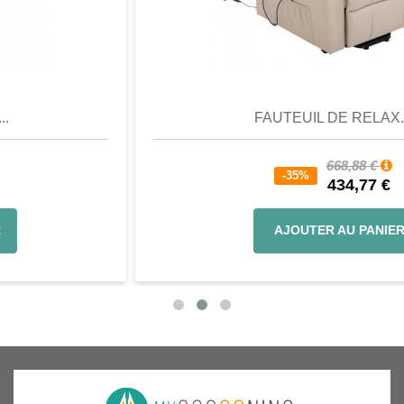
Aperçu
Favori
Comparer
FAUTEUIL DE RELAX...
668,88 €
-35%
434,77 €
AJOUTER AU PANIER