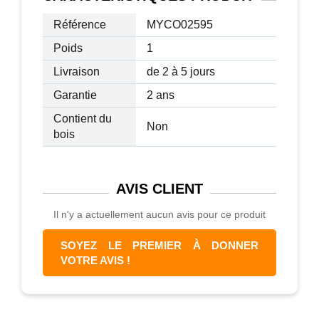
Caractéristiques :
Référence
MYCO02595
• Portemanteau pourvu de porte-
Poids
1
parapluie
Livraison
de 2 à 5 jours
• Design pour une décoration d’intérieur
• Disponible en couleur noire
Garantie
2 ans
• Charge maximale recommandée à 30
Contient du
Non
kg, soit 2 km par patère
bois
• Fait en métal pour une utilisation
pérenne
• Montage facile grâce à un manuel
AVIS
CLIENT
fourni
Il n'y a actuellement aucun avis pour ce produit
SOYEZ LE PREMIER À DONNER
VOTRE AVIS !