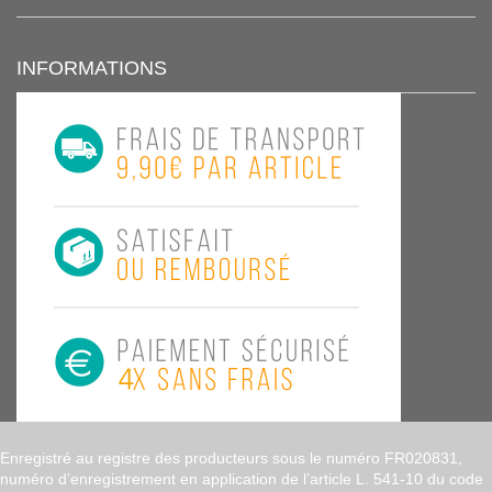
INFORMATIONS
Enregistré au registre des producteurs sous le numéro FR020831,
numéro d’enregistrement en application de l’article L. 541-10 du code