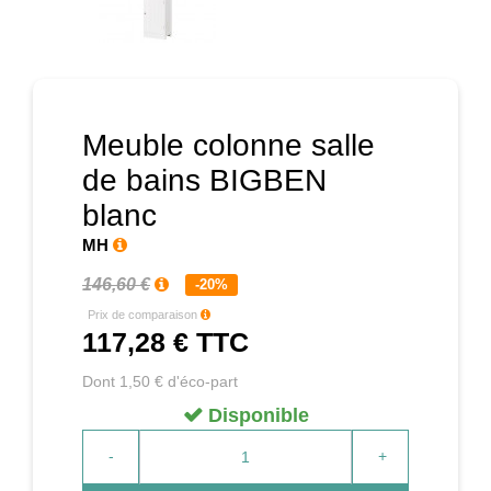
Prochain
Meuble colonne salle
de bains BIGBEN
blanc
MH
146,60 €
-20%
Prix de comparaison
117,28 €
TTC
Dont 1,50 € d'éco-part
Disponible
-
+