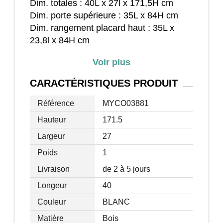
Dim. totales : 40L x 27l x 171,5H cm
Dim. porte supérieure : 35L x 84H cm
Dim. rangement placard haut : 35L x
23,8l x 84H cm
Dim. rangement tiroir : 32,3L x 21,7l x
Voir plus
10H cm
Dim. porte inférieure : 34,8L x 58,8H cm
CARACTÉRISTIQUES
PRODUIT
Dim. rangement placard bas : 35L x 23,8l
x 58,8H cm
Référence
MYCO03881
Charge max. recommandée totale : 27
Hauteur
171.5
Kg
Largeur
27
Livraison effectuée en un colis
Poids
1
Livraison
de 2 à 5 jours
Longeur
40
Couleur
BLANC
Matière
Bois