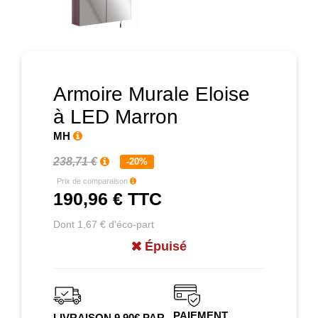
Prochain
Armoire Murale Eloise
à LED Marron
MH
238,71 €
-20%
Prix de comparaison
190,96 €
TTC
Dont 1,67 € d'éco-part
Épuisé
PAIEMENT
LIVRAISON 9.90€ PAR