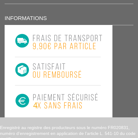
INFORMATIONS
Enregistré au registre des producteurs sous le numéro FR020831,
numéro d’enregistrement en application de l’article L. 541-10 du code