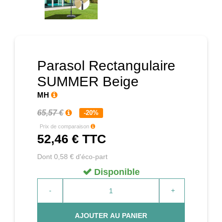
Prochain
Parasol Rectangulaire
SUMMER Beige
MH
65,57 €
-20%
Prix de comparaison
52,46 €
TTC
Dont 0,58 € d'éco-part
Disponible
-
+
AJOUTER AU PANIER