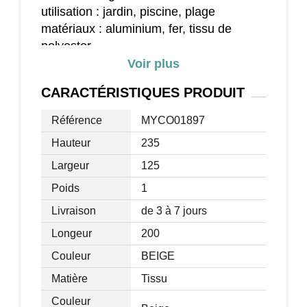
utilisation : jardin, piscine, plage
matériaux : aluminium, fer, tissu de
polyester
taille : (L x l x H) 2 x 1.25 x 2.35 m
Voir plus
diamètre tige : 28 mm/32mm
CARACTÉRISTIQUES
PRODUIT
dimension des entretoises : 10 x 10 mm
ouverture et inclinaison manuelle avec
Référence
MYCO01897
un bouton
Hauteur
235
toile imperméable en polyester 160 g/m²
avec bordure
Largeur
125
tige démontable avec fixation par verrou
Poids
1
de sécurité
Livraison
de 3 à 7 jours
base de lestage non incluse
Longeur
200
Couleur
BEIGE
Matière
Tissu
Couleur