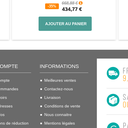
668,88 €
-35%
434,77 €
AJOUTER AU PANIER
COMPTE
INFORMATIONS
ompte
Meilleures ventes
ommandes
Contactez-nous
oirs
Livraison
resses
Conditions de vente
fos
Nous connaitre
ns de réduction
Mentions légales