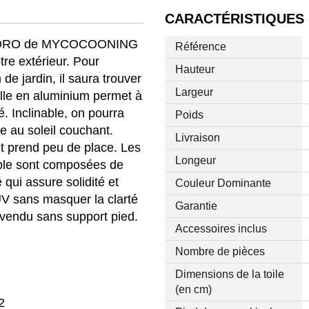
CARACTÉRISTIQUES
 TOTORO de MYCOCOONING
Référence
tre extérieur. Pour
Hauteur
de jardin, il saura trouver
Largeur
elle en aluminium permet à
té. Inclinable, on pourra
Poids
e au soleil couchant.
Livraison
et prend peu de place. Les
Longeur
mble sont composées de
 qui assure solidité et
Couleur Dominante
UV sans masquer la clarté
Garantie
 vendu sans support pied.
Accessoires inclus
Nombre de pièces
Dimensions de la toile
(en cm)
2