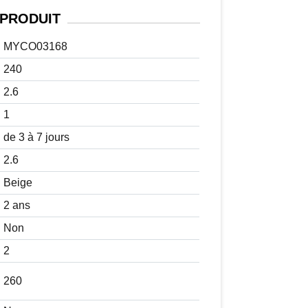
PRODUIT
MYCO03168
240
2.6
1
de 3 à 7 jours
2.6
Beige
2 ans
Non
2
260