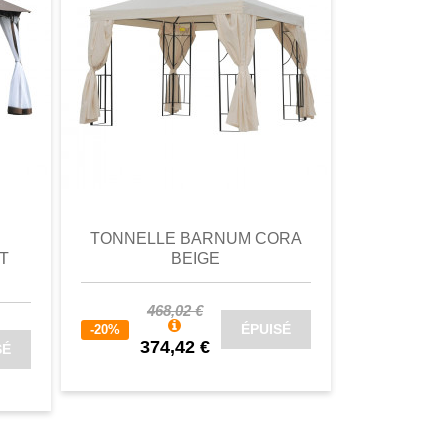
omparer
aperçu
Favori
comparer
aperçu
TONNELLE BARNUM CORA
PERGO
T
BEIGE
RÉTRACT
468,02 €
1 0
ÉPUISÉ
-20%
-20%
374,42 €
827
SÉ