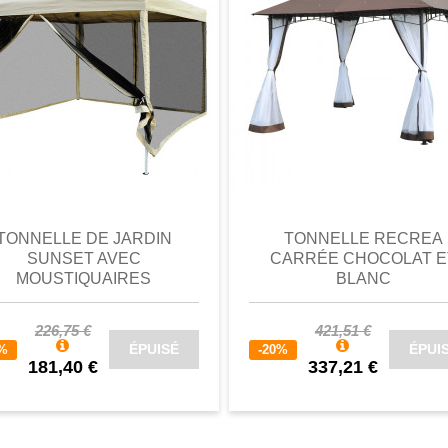
perçu
Favori
comparer
aperçu
Favori
c
TONNELLE DE JARDIN
TONNELLE RECREA
SUNSET AVEC
CARRÉE CHOCOLAT E
MOUSTIQUAIRES
BLANC
226,75 €
421,51 €
ÉPUISÉ
ÉPUI
0%
-20%
181,40 €
337,21 €