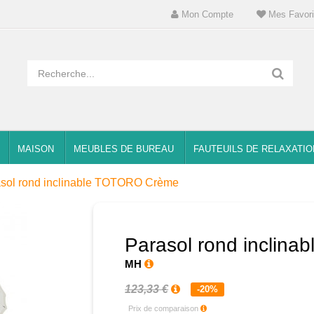
Mon Compte
Mes Favori
MAISON
MEUBLES DE BUREAU
FAUTEUILS DE RELAXATIO
sol rond inclinable TOTORO Crème
Parasol rond inclin
MH
123,33 €
-20%
Prix de comparaison