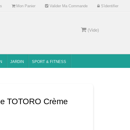
s
Mon Panier
Valider Ma Commande
S'identifier
(Vide)
N
JARDIN
SPORT & FITNESS
able TOTORO Crème