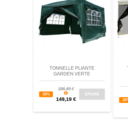
comparer
Favori
comparer
a
TONNELLE PLIANTE
GARDEN VERTE
186,49 €
ÉPUISÉ
-20%
149,19 €
-2