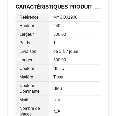
Dimensions totales : L.3 x l.3 x H.2,4
CARACTÉRISTIQUES
PRODUIT
mètres
Hauteur avant-toit : 2 m
Référence
MYCO01908
Dimensions pliées : L.1,23 x l.2,0l x
Hauteur
240
H.0,2 mètres
Largeur
300.00
Longueur cordages : 3 mètres
Poids
1
Livraison
de 3 à 7 jours
Longeur
300.00
Couleur
BLEU
Matière
Tissu
Couleur
Bleu
Dominante
Motif
Uni
Nombre de
N/A
places