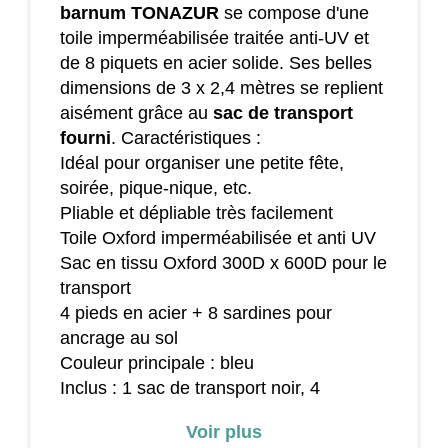
barnum TONAZUR
se compose d'une
toile imperméabilisée traitée anti-UV et
de 8 piquets en acier solide. Ses belles
dimensions de 3 x 2,4 mètres se replient
aisément grâce au
sac de transport
fourni
.
Caractéristiques :
Idéal pour organiser une petite fête,
soirée, pique-nique, etc.
Pliable et dépliable très facilement
Toile Oxford imperméabilisée et anti UV
Sac en tissu Oxford 300D x 600D pour le
transport
4 pieds en acier + 8 sardines pour
ancrage au sol
Couleur principale : bleu
Inclus : 1 sac de transport noir, 4
cordages et 8 sardines d’ancrage au sol,
Voir plus
notice de montage illustrée