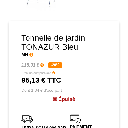
Prochain
Tonnelle de jardin
TONAZUR Bleu
MH
118,91 €
-20%
Prix de comparaison
95,13 €
TTC
Dont 1,84 € d'éco-part
Épuisé
PAIEMENT
LIVRAISON 9.90€ PAR