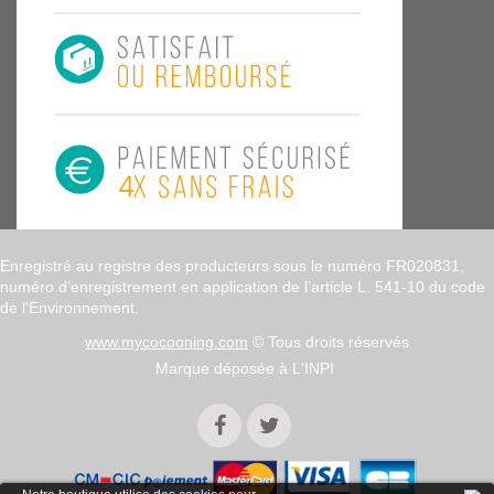
Enregistré au registre des producteurs sous le numéro FR020831,
numéro d’enregistrement en application de l’article L. 541-10 du code
de l'Environnement.
www.mycocooning.com
© Tous droits réservés
Marque déposée à L'INPI