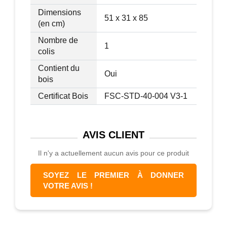
- Matériau : bois de bambou
Dimensions
51 x 31 x 85
(en cm)
- Dim. totales : 51L x 31l x 85H cm
- Dim. porte-serviettes : Ø 1,8 x 47L cm
Nombre de
1
- Dim. étagère : 51L x 31l x 70H cm
colis
- Hauteur piètement : 7,3 cm
Contient du
Oui
- Charge max. recommandée : 1 Kg
bois
(chaque barre), 5 Kg (étagère)
Certificat Bois
FSC-STD-40-004 V3-1
- Livraison en un colis
AVIS
CLIENT
Il n'y a actuellement aucun avis pour ce produit
SOYEZ LE PREMIER À DONNER
VOTRE AVIS !