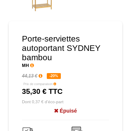
Prochain
Porte-serviettes
autoportant SYDNEY
bambou
MH
44,13 €
-20%
Prix de comparaison
35,30 €
TTC
Dont 0,37 € d'éco-part
Épuisé