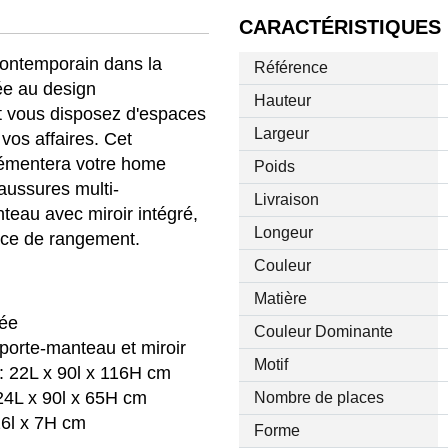
CARACTÉRISTIQUES
ntemporain dans la
Référence
ée au design
Hauteur
et vous disposez d'espaces
Largeur
vos affaires. Cet
rémentera votre home
Poids
ussures multi-
Livraison
eau avec miroir intégré,
Longeur
ace de rangement.
Couleur
Matière
rée
Couleur Dominante
orte-manteau et miroir
Motif
 22L x 90l x 116H cm
24L x 90l x 65H cm
Nombre de places
26l x 7H cm
Forme