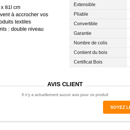
Extensible
 x 81l cm
rvent à accrocher vos
Pliable
duits textiles
Convertible
ts : double niveau
Garantie
iroir coulissant et deux
Nombre de colis
attant et séparateur de
Contient du bois
Certificat Bois
ssorties aux patères
blage facile
AVIS
CLIENT
Il n'y a actuellement aucun avis pour ce produit
SOYEZ L