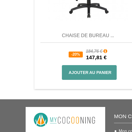
Comparer
Favori
Compar
CHAISE DE BUREAU ...
184,76 €
-20%
147,81 €
AJOUTER AU PANIER
MON 
Mon c