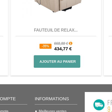
er
Aperçu
Favori
Comparer
FAUTEUIL DE RELAX...
668,88 €
-35%
434,77 €
AJOUTER AU PANIER
COMPTE
INFORMATIONS
ompte
Meilleures ventes