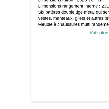
Dimensions miroir : 25L x 70H cm
Dimensions rangement interne : 23L
Six patères double tige métal qui se
vestes, manteaux, gilets et autres pro
Meuble à chaussures multi rangemen
rangement chaussures, deux niches, t
Voir plus
plateaux
Meuble à chaussures avec porte à ab
niveaux réglable à deux positions
Trois poignées en métal élégantes a
Mode d'emploi illustré pour un assem