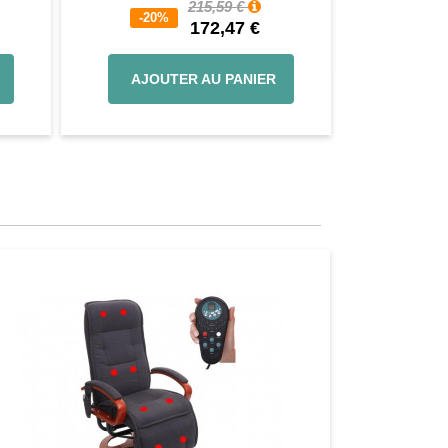
215,59 €
28,
-20%
-20%
172,47 €
22
AJOUTER AU PANIER