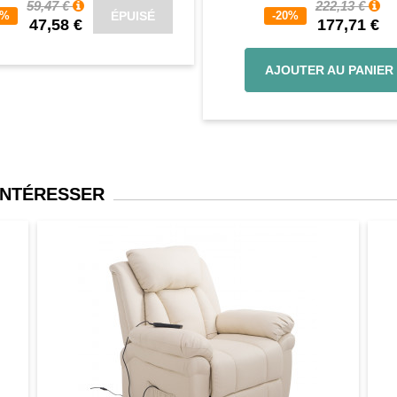
59,47 €
222,13 €
ÉPUISÉ
0%
-20%
47,58 €
177,71 €
AJOUTER AU PANIER
INTÉRESSER