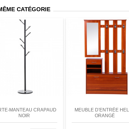
 MÊME CATÉGORIE
perçu
Favori
comparer
aperçu
Favori
c
RTE-MANTEAU CRAPAUD
MEUBLE D'ENTRÉE HE
NOIR
ORANGÉ