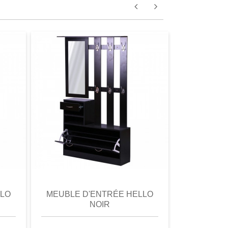
omparer
aperçu
Favori
comparer
aperçu
LLO
MEUBLE D'ENTRÉE HELLO
PORTE-M
NOIR
BETIM AS