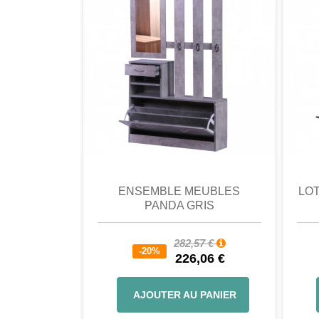
comparer
Favori
comparer
a
ENSEMBLE MEUBLES
LO
PANDA GRIS
282,57 €
-20%
226,06 €
AJOUTER AU PANIER