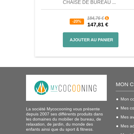
CHAISE DE BUREAU ...
184,76 €
-20%
147,81 €
AJOUTER AU PANIER
MON 
Mon c
Mes c
La société Mycocooning vous présente
depuis 2007 ses différents produits dans
Mes av
les domaines du mobilier de bureau, de
relaxation, de jardin, du monde des
Mes ad
enfants ainsi que du sport & fitness.