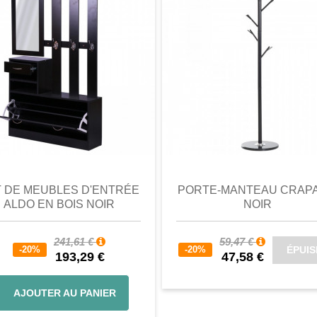
perçu
Favori
comparer
aperçu
Favori
c
T DE MEUBLES D'ENTRÉE
PORTE-MANTEAU CRAP
ALDO EN BOIS NOIR
NOIR
241,61 €
59,47 €
ÉPUIS
-20%
-20%
193,29 €
47,58 €
AJOUTER AU PANIER