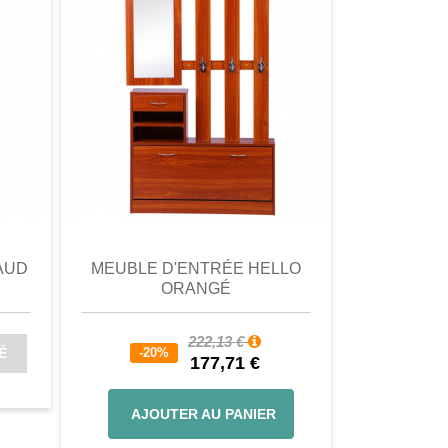
omparer
aperçu
Favori
comparer
aperçu
AUD
MEUBLE D'ENTRÉE HELLO
PORTE-M
ORANGÉ
BETIM AS
222,13 €
28,
É
-20%
-20%
177,71 €
22
AJOUTER AU PANIER