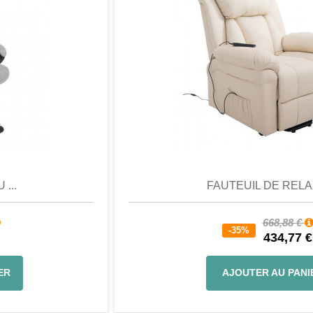
Aperçu
Favori
Comparer
FAUTEUIL DE RELAX...
668,88 €
-35%
434,77 €
AJOUTER AU PANIER