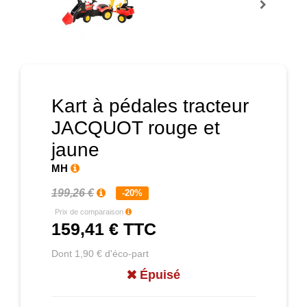
Prochain
Kart à pédales tracteur
JACQUOT rouge et
jaune
MH
199,26 €
-20%
Prix de comparaison
159,41 €
TTC
Dont 1,90 € d'éco-part
Épuisé