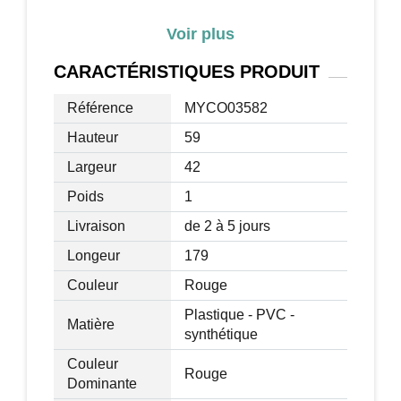
(épaisseur : 5 cm)
Voir plus
Charge max. recommandée : 35 Kg
Age recommandé : 3-6 ans
CARACTÉRISTIQUES
PRODUIT
Certifications normes EN71-1-2-3
Livraison effectuée en un colis
Référence
MYCO03582
Hauteur
59
Largeur
42
Poids
1
Livraison
de 2 à 5 jours
Longeur
179
Couleur
Rouge
Plastique - PVC -
Matière
synthétique
Couleur
Rouge
Dominante