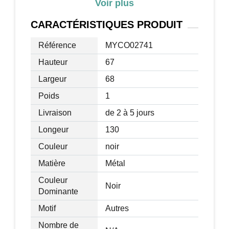
Voir plus
de hauteur
dimensions de la selle : 30 x 22 x 4 cm
CARACTÉRISTIQUES
PRODUIT
de hauteur
Référence
MYCO02741
Dimensions des pédales : 26 x 12 cm
Distance du mouvement de la glissière :
Hauteur
67
de 0 à 61 cm
Largeur
68
Charge maximale : 100 kilos
Poids
1
Livraison
de 2 à 5 jours
Longeur
130
Couleur
noir
Matière
Métal
Couleur
Noir
Dominante
Motif
Autres
Nombre de