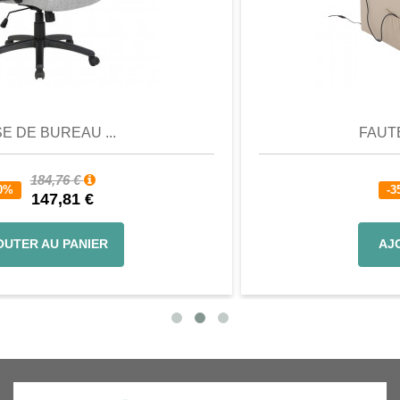
Aperçu
Favori
Comparer
FAUTEUIL DE RELAX...
668,88 €
-35%
434,77 €
AJOUTER AU PANIER