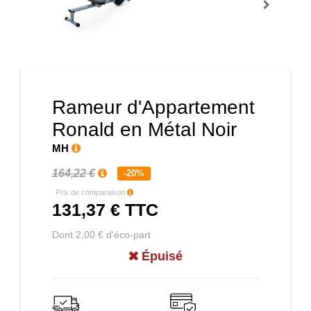
Prochain
Rameur d'Appartement
Ronald en Métal Noir
MH
164,22 €
-20%
Prix de comparaison
131,37 €
TTC
Dont 2,00 € d'éco-part
Épuisé