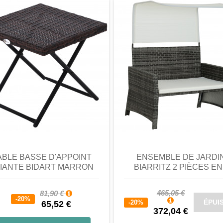
perçu
Favori
comparer
aperçu
Favori
c
ABLE BASSE D'APPOINT
ENSEMBLE DE JARDI
IANTE BIDART MARRON
BIARRITZ 2 PIÈCES EN.
465,05 €
81,90 €
-20%
ÉPUI
-20%
65,52 €
372,04 €