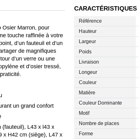
CARACTÉRISTIQUES
Référence
o Osier Marron, pour
Hauteur
une touche raffinée à votre
Largeur
int, d’un fauteuil et d’un
partager de magnifiques
Poids
our d’un verre ou une
Livraison
opylène et d’osier tressé,
Longeur
praticité.
Couleur
Matière
u
Couleur Dominante
rant un grand confort
Motif
e
Nombre de places
fauteuil), L43 x l43 x
Forme
9 x H42 cm (siège), L47 x