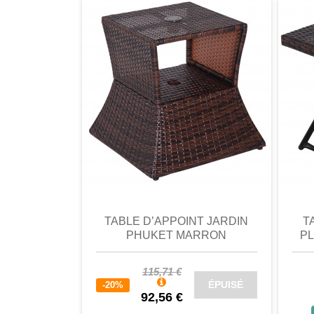
comparer
Favori
comparer
a
TABLE D’APPOINT JARDIN
T
PHUKET MARRON
PL
115,71 €
ÉPUISÉ
-20%
92,56 €