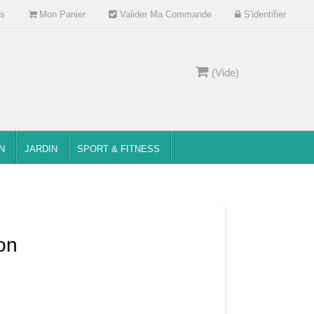
s
Mon Panier
Valider Ma Commande
S'identifier
(Vide)
N
JARDIN
SPORT & FITNESS
on