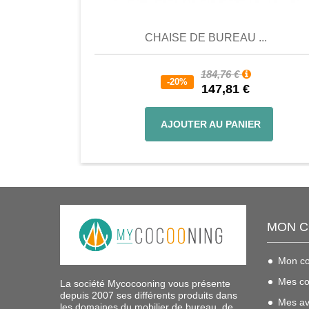
CHAISE DE BUREAU ...
184,76 €
-20%
147,81 €
AJOUTER AU PANIER
MON 
Mon c
Mes c
La société Mycocooning vous présente
depuis 2007 ses différents produits dans
Mes av
les domaines du mobilier de bureau, de