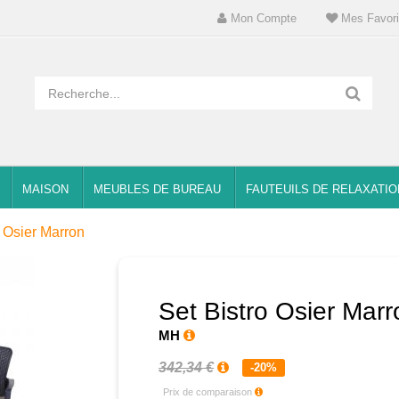
Mon Compte
Mes Favori
MAISON
MEUBLES DE BUREAU
FAUTEUILS DE RELAXATIO
o Osier Marron
Set Bistro Osier Marr
MH
342,34 €
-20%
Prix de comparaison