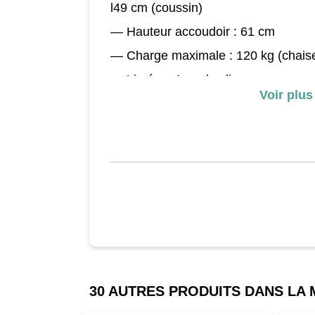
l49 cm (coussin)
— Hauteur accoudoir : 61 cm
— Charge maximale : 120 kg (chaise)
— Livré en 1 seul colis.
Voir plus
Spécifications :
— Matière : polypropylène et osier t
— Coloris : marron.
30 AUTRES PRODUITS DANS LA