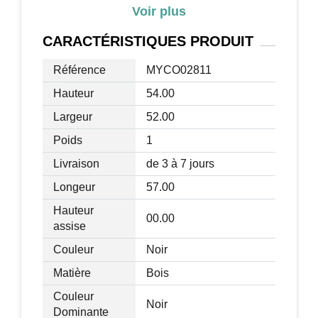
Inclinaison max. : 165°
Voir plus
Dim. repose-pieds : 40L x 40l x 38H cm
Hauteur dossier : 45 cm
CARACTÉRISTIQUES
PRODUIT
Dim. assise : 57L x 52l x 54H cm
Référence
MYCO02811
(épaisseur : 16 cm)
Hauteur accoudoirs : 47 cm
Hauteur
54.00
Charge max. recommandée fauteuil :
Largeur
52.00
136 Kg / repose-pieds : 120 Kg
Poids
1
Livraison
de 3 à 7 jours
Longeur
57.00
Hauteur
00.00
assise
Couleur
Noir
Matière
Bois
Couleur
Noir
Dominante