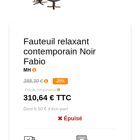
Prochain
Fauteuil relaxant
contemporain Noir
Fabio
MH
388,30 €
-20%
Prix de comparaison
310,64 €
TTC
Dont 6,50 € d'éco-part
Épuisé