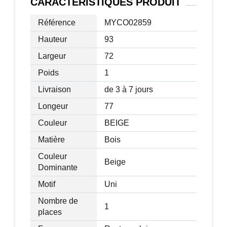
38 cm
CARACTÉRISTIQUES
PRODUIT
Hauteur accoudoirs au sol : 64 cm
Référence
MYCO02859
Hauteur pieds : 26 cm
Capacité maximale : 150 kg
Hauteur
93
Largeur
72
Poids
1
Livraison
de 3 à 7 jours
Longeur
77
Couleur
BEIGE
Matière
Bois
Couleur
Beige
Dominante
Motif
Uni
Nombre de
1
places