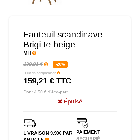
Fauteuil scandinave
Brigitte beige
MH
199,01 €
-20%
Prix de comparaison
159,21 €
TTC
Dont 4,50 € d'éco-part
Épuisé
PAIEMENT
LIVRAISON 9.90€ PAR
SÉCURISÉ
ARTICLE