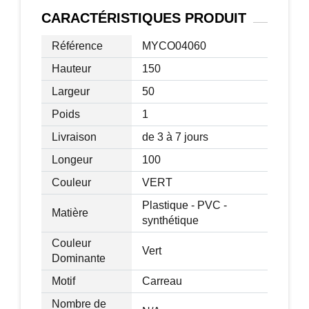
Dim. porte : 80l x 135H cm
CARACTÉRISTIQUES
PRODUIT
Ø châssis tubulaire : 1,9 cm
Accessoires fournis : 4 cordons de
Référence
MYCO04060
serrage et 4 piquets d'ancrage au sol
Hauteur
150
Livraison effectuée en un colis
Largeur
50
Poids
1
Livraison
de 3 à 7 jours
Longeur
100
Couleur
VERT
Plastique - PVC -
Matière
synthétique
Couleur
Vert
Dominante
Motif
Carreau
Nombre de