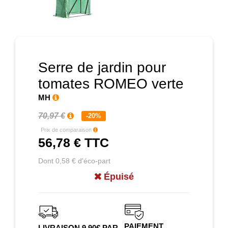
Prochain
Serre de jardin pour
tomates ROMEO verte
MH
70,97 €
-20%
Prix de comparaison
56,78 €
TTC
Dont 0,58 € d'éco-part
Épuisé
PAIEMENT
LIVRAISON 9.90€ PAR