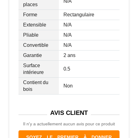
N/A
places
Forme
Rectangulaire
Extensible
N/A
Pliable
N/A
Convertible
N/A
Garantie
2 ans
Surface
0.5
intérieure
Contient du
Non
bois
AVIS
CLIENT
Il n'y a actuellement aucun avis pour ce produit
SOYEZ LE PREMIER À DONNER