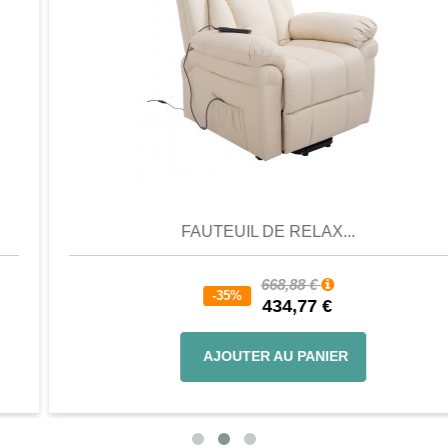
Aperçu
Favori
Comparer
FAUTEUIL DE RELAX...
668,88 €
-35%
434,77 €
AJOUTER AU PANIER