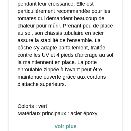
pendant leur croissance. Elle est
particulièrement recommandée pour les
tomates qui demandent beaucoup de
chaleur pour mûrir. Prenant peu de place
au sol, son châssis tubulaire en acier
assure la stabilité de l'ensemble. La
bâche s'y adapte parfaitement, traitée
contre les UV et 4 pieds d'ancrage au sol
la maintiennent en place. La porte
enroulable zippée à l'avant peut être
maintenue ouverte grâce aux cordons
d'attache supérieurs.
Coloris : vert
Matériaux principaux : acier époxy,
polyéthylène haute densité 140g/m²
Voir plus
Dim. totales : 100L x 50l x 150H cm