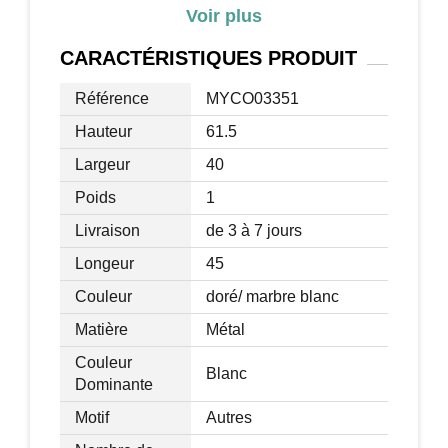
Voir plus
classe E1
Dim. totales : 45L x 40l x 61,5H cm
CARACTÉRISTIQUES
PRODUIT
Dim. étagère inférieure : 43L x 27l x
23,5H cm (jusqu'au sol)
Référence
MYCO03351
Charge max. recommandée totale : 10
Hauteur
61.5
Kg
Largeur
40
Livraison effectuée en un colis
Poids
1
Livraison
de 3 à 7 jours
Longeur
45
Couleur
doré/ marbre blanc
Matière
Métal
Couleur
Blanc
Dominante
Motif
Autres