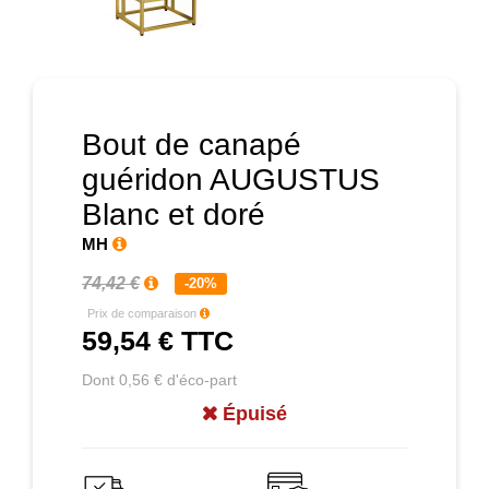
Prochain
Bout de canapé
guéridon AUGUSTUS
Blanc et doré
MH
74,42 €
-20%
Prix de comparaison
59,54 €
TTC
Dont 0,56 € d'éco-part
Épuisé