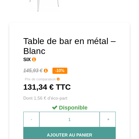
Prochain
Table de bar en métal –
Blanc
SIX
145,93 €
-10%
Prix de comparaison
131,34 €
TTC
Dont 1,56 € d'éco-part
Disponible
-
+
AJOUTER AU PANIER