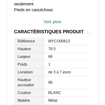
seulement
Pieds en caoutchouc
Montage très simple
Voir plus
CARACTÉRISTIQUES
PRODUIT
Dimensions approximatives :
Référence
MYCO00613
Hauteur
76.5
Hauteur totale : 76,5 cm
Surface de la table : 66x66 cm
Largeur
66
Largeur des pieds : 78,5x78,5 cm
Poids
1
Poids : 10 kg
Livraison
de 3 à 7 jours
Hauteur
66
accoudoir
Couleur
BLANC
Matière
Métal