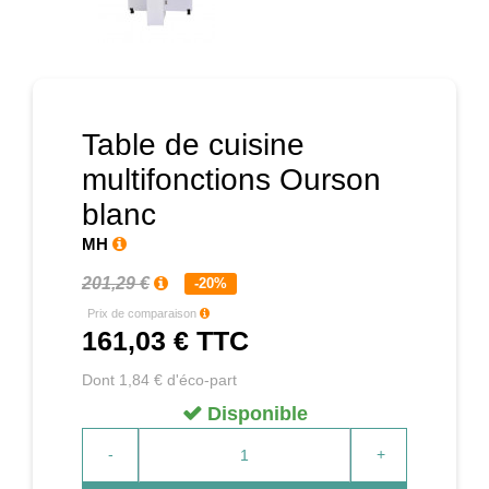
Prochain
Table de cuisine
multifonctions Ourson
blanc
MH
201,29 €
-20%
Prix de comparaison
161,03 €
TTC
Dont 1,84 € d'éco-part
Disponible
-
+