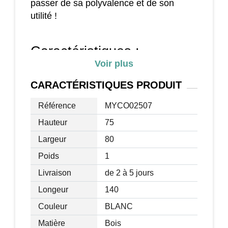
passer de sa polyvalence et de son
utilité !
Caractéristiques :
Voir plus
meuble pliable avec 2 roulettes ;
fabrication en panneaux de particules ;
CARACTÉRISTIQUES
PRODUIT
les dimensions de la table dépliée sont
Référence
MYCO02507
de 140L x 80l x 75cmH:
Les dimensions de la table pliée sont de
Hauteur
75
80L x 20l x 75cmH.
Largeur
80
Poids
1
Livraison
de 2 à 5 jours
Longeur
140
Couleur
BLANC
Matière
Bois