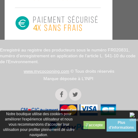
Enregistré au registre des producteurs sous le numéro FR020831,
numéro d’enregistrement en application de l’article L. 541-10 du code
de l'Environnement.
www.mycocooning.com
© Tous droits réservés
Marque déposée à L'INPI
Notre boutique utilise des cookies pour
améliorer l'expérience utilisateur et nous
Plus
vous recommandons d'accepter leur
d'informations
utilisation pour profiter pleinement de votre
navigation.