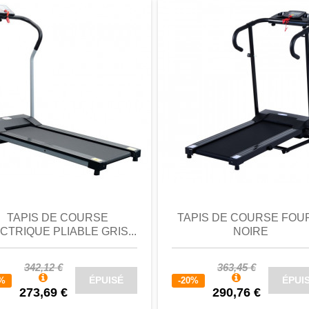
perçu
Favori
comparer
aperçu
Favori
c
TAPIS DE COURSE
TAPIS DE COURSE FOU
CTRIQUE PLIABLE GRIS...
NOIRE
342,12 €
363,45 €
ÉPUISÉ
ÉPUI
0%
-20%
273,69 €
290,76 €