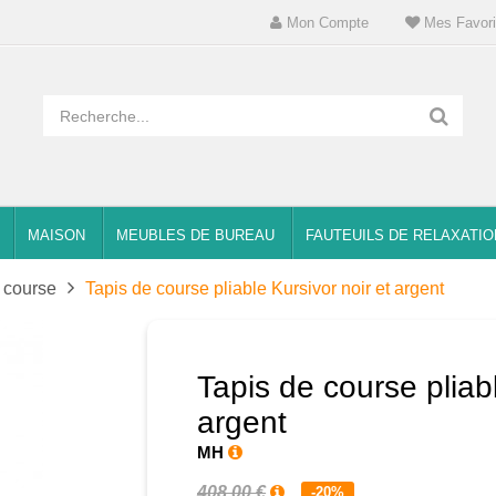
Mon Compte
Mes Favori
MAISON
MEUBLES DE BUREAU
FAUTEUILS DE RELAXATIO
 course
Tapis de course pliable Kursivor noir et argent
Tapis de course pliabl
argent
MH
408,00 €
-20%