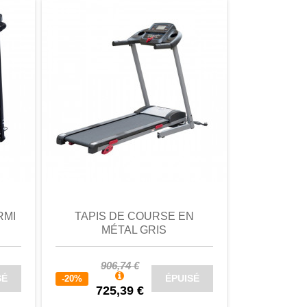
omparer
aperçu
Favori
comparer
aperçu
RMI
TAPIS DE COURSE EN
TAPI
MÉTAL GRIS
ÉLECTR
906,74 €
SÉ
ÉPUISÉ
-20%
398
725,39 €
-20%
318