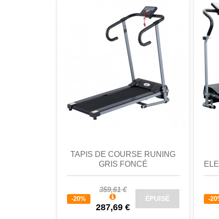
comparer
Favori
comparer
a
TAPIS DE COURSE RUNING
GRIS FONCÉ
ELE
359,61 €
ÉPUISÉ
-20%
-2
287,69 €