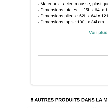
- Matériaux : acier, mousse, plasti
- Dimensions totales : 125L x 64l x
- Dimensions pliées : 62L x 64l x 1
- Dimensions tapis : 100L x 34l cm
- Diamètre roulettes : 38 mm
Voir plus
- Vitesse : 1-10 km/h
- Puissance : 440 W
- Tension : 220-240 V
- Fréquence : 50 Hz
- Charge maximale : 100 kg
8 AUTRES PRODUITS DANS LA 