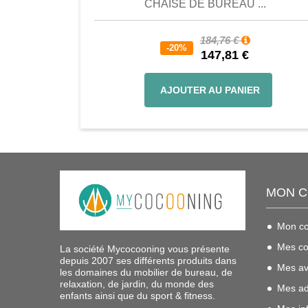
CHAISE DE BUREAU ...
184,76 €
-20%
147,81 €
AJOUTER AU PANIER
MON 
Mon c
Mes c
La société Mycocooning vous présente
depuis 2007 ses différents produits dans
Mes av
les domaines du mobilier de bureau, de
relaxation, de jardin, du monde des
Mes ad
enfants ainsi que du sport & fitness.