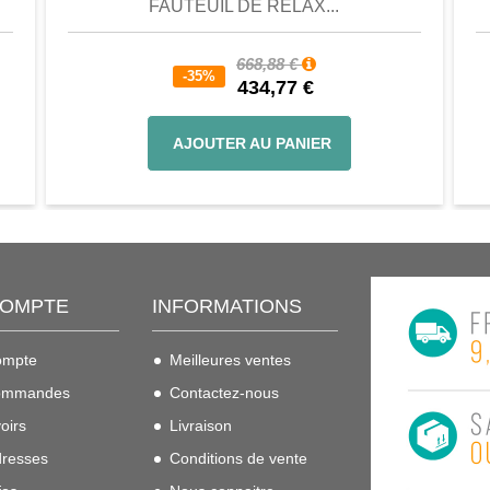
FAUTEUIL DE RELAX...
668,88 €
-35%
434,77 €
AJOUTER AU PANIER
COMPTE
INFORMATIONS
ompte
Meilleures ventes
ommandes
Contactez-nous
oirs
Livraison
resses
Conditions de vente