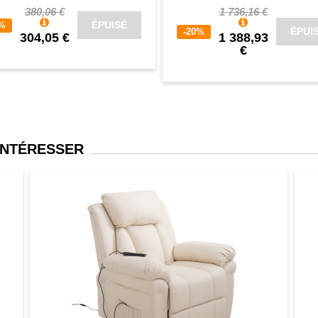
380,06 €
1 736,16 €
ÉPUISÉ
0%
ÉPUI
-20%
304,05 €
1 388,93
€
INTÉRESSER