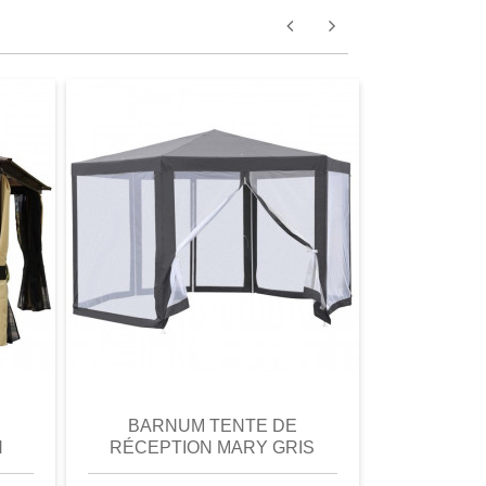
omparer
aperçu
Favori
comparer
aperçu
BARNUM TENTE DE
CARPOR
N
RÉCEPTION MARY GRIS
VOITUR