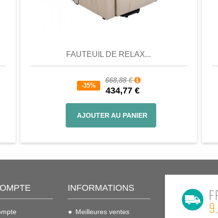
er
Aperçu
Favori
Comparer
FAUTEUIL DE RELAX...
668,88 €
-35%
434,77 €
AJOUTER AU PANIER
COMPTE
INFORMATIONS
ompte
Meilleures ventes