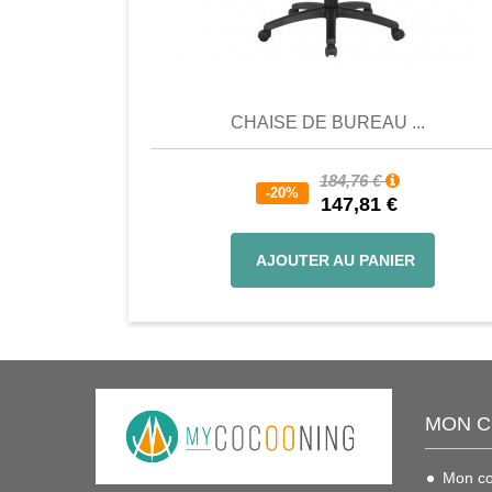
Comparer
Favori
Compar
CHAISE DE BUREAU ...
184,76 €
-20%
147,81 €
AJOUTER AU PANIER
MON 
Mon c