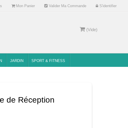
s
Mon Panier
Valider Ma Commande
S'identifier
(Vide)
N
JARDIN
SPORT & FITNESS
te de Réception