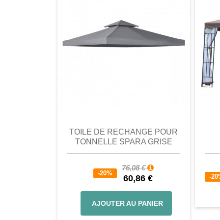
comparer
Favori
comparer
a
TOILE DE RECHANGE POUR
TONNELLE SPARA GRISE
76,08 €
-20%
-2
60,86 €
AJOUTER AU PANIER