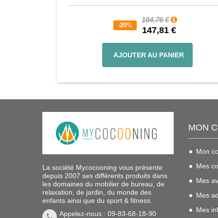
184,76 €
-20%
147,81 €
AJOUTER AU PANIER
MON 
Mon c
Mes c
La société Mycocooning vous présente
depuis 2007 ses différents produits dans
Mes av
les domaines du mobilier de bureau, de
relaxation, de jardin, du monde des
Mes ad
enfants ainsi que du sport & fitness.
Mes in
Appelez-nous : 09-83-68-18-90