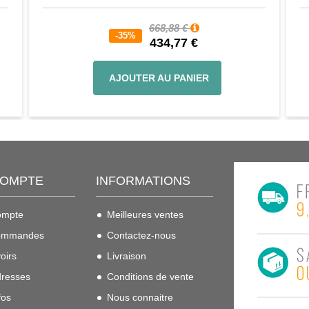
668,88 €
-35%
434,77 €
AJOUTER AU PANIER
COMPTE
INFORMATIONS
ompte
Meilleures ventes
ommandes
Contactez-nous
oirs
Livraison
resses
Conditions de vente
fos
Nous connaitre