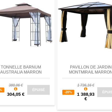
perçu
Favori
comparer
aperçu
Favori
c
TONNELLE BARNUM
PAVILLON DE JARDIN
AUSTRALIA MARRON
MONTMIRAIL MARRO
380,06 €
1 736,16 €
ÉPUISÉ
0%
ÉPUI
-20%
304,05 €
1 388,93
€