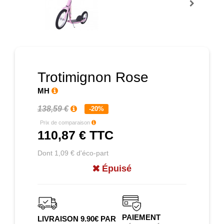
Prochain
Trotimignon Rose
MH
138,59 €
-20%
Prix de comparaison
110,87 €
TTC
Dont 1,09 € d'éco-part
Épuisé
PAIEMENT
LIVRAISON 9.90€ PAR