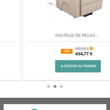
Aperçu
Favori
Comparer
FAUTEUIL DE RELAX...
668,88 €
-35%
434,77 €
AJOUTER AU PANIER