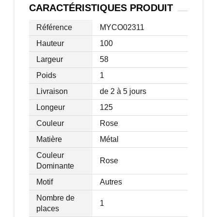
CARACTÉRISTIQUES
PRODUIT
Caractéristiques :
Référence
MYCO02311
-Convient aux enfants de plus de 5 ans.
Hauteur
100
-Facile à utiliser et à ranger grâce à sa
Largeur
58
béquille latérale
-Marchepied anti-dérapant
Poids
1
Livraison
de 2 à 5 jours
Longeur
125
Couleur
Rose
Matière
Métal
Couleur
Rose
Dominante
Motif
Autres
Nombre de
1
places