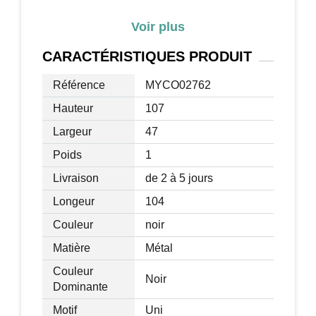
Hauteur du guidon : 107-116 cm
Voir plus
Dimension selle : 24 x 21 cm
Hauteur selle réglable : 89-101 cm
CARACTÉRISTIQUES
PRODUIT
Dimension pédales : 9 x 7,5 cm
Poids / force d'inertie : 8 kg
Référence
MYCO02762
Charge maximale recommandée : 120
Hauteur
107
kg
Largeur
47
2 piles LR03 nécéssaires pour l'écran
LCD
Poids
1
Livraison
de 2 à 5 jours
Longeur
104
Couleur
noir
Matière
Métal
Couleur
Noir
Dominante
Motif
Uni