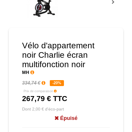
Prochain
Vélo d'appartement
noir Charlie écran
multifonction noir
MH
334,74 €
-20%
Prix de comparaison
267,79 €
TTC
Dont 2,00 € d'éco-part
Épuisé