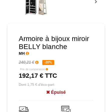
Prochain
Armoire à bijoux miroir
BELLY blanche
MH
240,21 €
-20%
Prix de comparaison
192,17 €
TTC
Dont 1,75 € d'éco-part
Épuisé