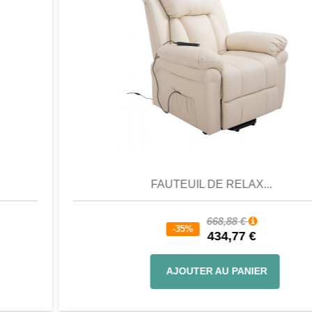
Aperçu
Favori
Comparer
FAUTEUIL DE RELAX...
668,88 €
-35%
434,77 €
AJOUTER AU PANIER