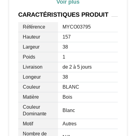
Voir plus
mm)
Dim. armoire : 37L x 9,6l x 155H cm
CARACTÉRISTIQUES
PRODUIT
Dim. base : 38L x 38l cm
Puissance : 0,2 W (par ampoule)
Référence
MYCO03795
Tension : 4,5 V
Hauteur
157
Charge max. recommandée : 20 Kg
Largeur
38
Certifications normes CE-EMC
Livraison effectuée en 1 colis
Poids
1
Livraison
de 2 à 5 jours
Longeur
38
Couleur
BLANC
Matière
Bois
Couleur
Blanc
Dominante
Motif
Autres
Nombre de