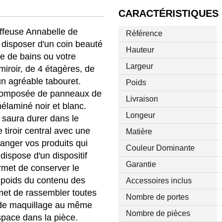
CARACTÉRISTIQUES
ffeuse Annabelle de
Référence
sposer d'un coin beauté
Hauteur
le de bains ou votre
Largeur
miroir, de 4 étagères, de
'un agréable tabouret.
Poids
t composée de panneaux de
Livraison
mélaminé noir et blanc.
Longeur
i saura durer dans le
e tiroir central avec une
Matière
ranger vos produits qui
Couleur Dominante
dispose d'un dispositif
Garantie
ermet de conserver le
e poids du contenu des
Accessoires inclus
rmet de rassembler toutes
Nombre de portes
s de maquillage au même
Nombre de pièces
space dans la pièce.