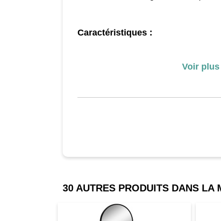
Caractéristiques :
- Design contemporain bicolore noir 
Voir plus
votre chambre ou dressing
- Coiffeuse compacte idéale pour op
- Coiffeuse multi-rangement : 4 tiroir
grand plateau
- Grand miroir : vous pourrez vous ma
précision et dans le plus grand confo
- Surface de revêtement en mélaminé 
pratique à l'aide d'un chiffon
- Matériau robuste de qualité : pann
pérenne
30 AUTRES PRODUITS DANS LA
- Jolie finition : tiroir central verrouil
poignées tiroirs latéraux en métal, dis
basculement