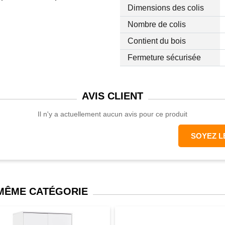
Dimensions des colis
Nombre de colis
Contient du bois
et blanc qui sublimera
Fermeture sécurisée
timiser votre espace
AVIS
CLIENT
s coulissants, 4 étagères,
Il n'y a actuellement aucun avis pour ce produit
quiller et coiffer avec
rt !
SOYEZ L
: entretien facile et
eaux de particules, usage
 MÊME CATÉGORIE
lable (2 jeux de clé inclus),
positif arrière anti-