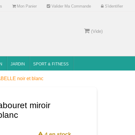
s
Mon Panier
Valider Ma Commande
S'identifier
(Vide)
N
JARDIN
SPORT & FITNESS
ABELLE noir et blanc
abouret miroir
blanc
4 en stock