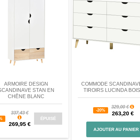
perçu
Favori
comparer
aperçu
Favori
c
ARMOIRE DESIGN
COMMODE SCANDINAVE
SCANDINAVE STAN EN
TIROIRS LUCINDA BOIS.
CHÊNE BLANC
329,00 €
-20%
337,43 €
263,20 €
ÉPUISÉ
0%
269,95 €
AJOUTER AU PANIER