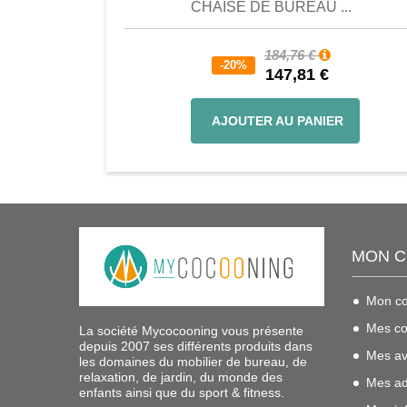
CHAISE DE BUREAU ...
184,76 €
-20%
147,81 €
AJOUTER AU PANIER
MON 
Mon c
Mes c
La société Mycocooning vous présente
depuis 2007 ses différents produits dans
Mes av
les domaines du mobilier de bureau, de
relaxation, de jardin, du monde des
Mes ad
enfants ainsi que du sport & fitness.