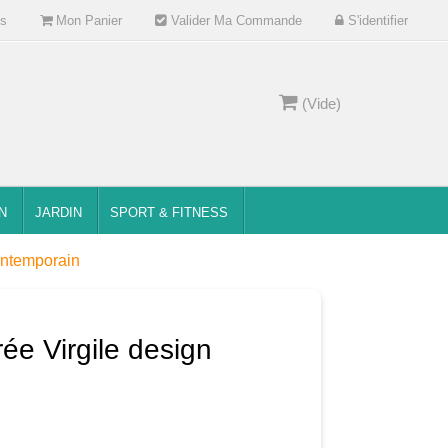
s
Mon Panier
Valider Ma Commande
S'identifier
(Vide)
N
JARDIN
SPORT & FITNESS
ontemporain
ée Virgile design