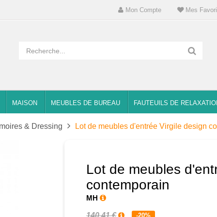
Mon Compte
Mes Favori
MAISON
MEUBLES DE BUREAU
FAUTEUILS DE RELAXATIO
moires & Dressing
Lot de meubles d'entrée Virgile design c
Lot de meubles d'entr
contemporain
MH
140,41 €
-20%