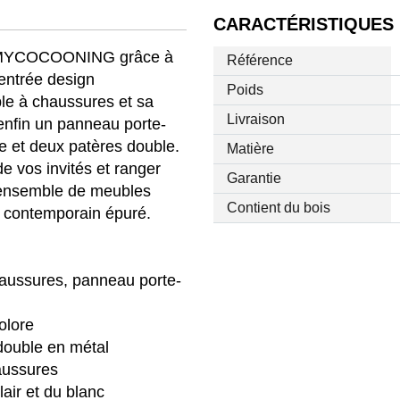
CARACTÉRISTIQUES
ec MYCOCOONING grâce à
Référence
entrée design
Poids
le à chaussures et sa
Livraison
 enfin un panneau porte-
e et deux patères double.
Matière
e vos invités et ranger
Garantie
t ensemble de meubles
Contient du bois
gn contemporain épuré.
haussures, panneau porte-
olore
 double en métal
aussures
air et du blanc