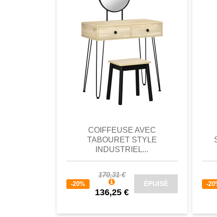
comparer
Favori
comparer
a
COIFFEUSE AVEC
TABOURET STYLE
INDUSTRIEL...
170,31 €
ÉPUISÉ
-20%
-2
136,25 €