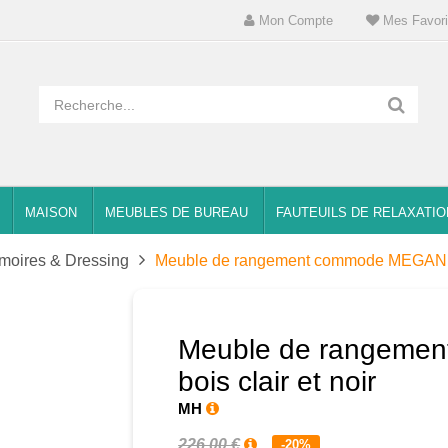
Mon Compte
Mes Favori
MAISON
MEUBLES DE BUREAU
FAUTEUILS DE RELAXATIO
moires & Dressing
Meuble de rangement commode MEGAN boi
Meuble de rangeme
bois clair et noir
MH
226,00 €
-20%