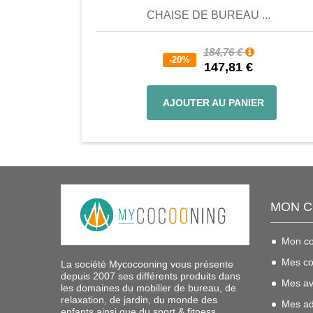
CHAISE DE BUREAU ...
184,76 €
-20%
147,81 €
AJOUTER AU PANIER
MON 
Mon c
Mes c
La société Mycocooning vous présente
depuis 2007 ses différents produits dans
Mes av
les domaines du mobilier de bureau, de
relaxation, de jardin, du monde des
Mes ad
enfants ainsi que du sport & fitness.