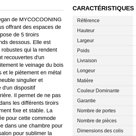
CARACTÉRISTIQUES
e Megan de MYCOCOONING
Référence
ous offrant des espaces de
Hauteur
ose de 5 tiroirs
Largeur
ands dessous. Elle est
 robustes qui la rendent
Poids
nt recouvertes d'un
Livraison
itement le veinage du bois
Longeur
s et le piètement en métal
meuble singulier et
Matière
d'un dispositif
Couleur Dominante
ière. Il permet de ne pas
Garantie
ans les différents tiroirs
ent fixe et stable. La
Nombre de portes
ée pour cette commode
Nombre de pièces
allée dans une chambre pour
Dimensions des colis
alon pour sublimer la