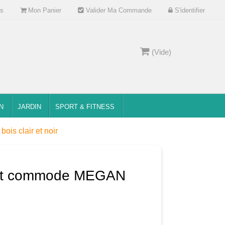
s
Mon Panier
Valider Ma Commande
S'identifier
(Vide)
N
JARDIN
SPORT & FITNESS
s clair et noir
nt commode MEGAN