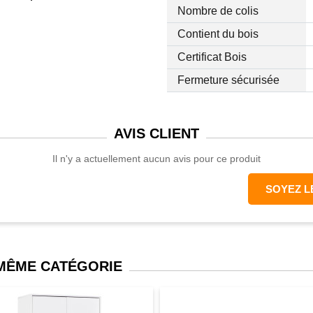
Nombre de colis
Contient du bois
Certificat Bois
 avec motifs graphique
Fermeture sécurisée
émentaire d'élégance à
AVIS
CLIENT
tégrer dans l'espace de
 bureau, etc...
Il n'y a actuellement aucun avis pour ce produit
étal noir et poignées
SOYEZ L
sants, rangement
 MDF, panneaux de
érenne
 MÊME CATÉGORIE
de tiroir (revêtement
r)
sitif anti-basculement