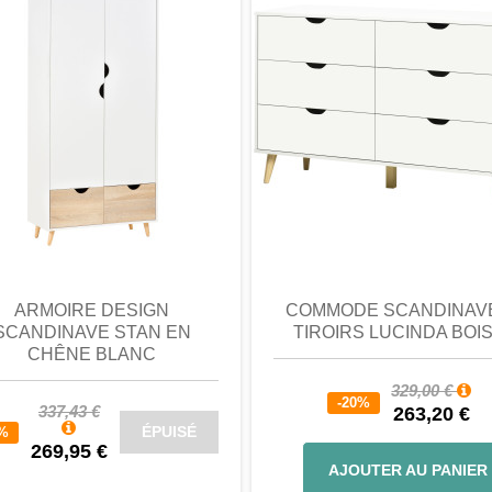
du manuel d'assemblage
ir
e particules, MDF, métal
110H cm
perçu
Favori
comparer
aperçu
Favori
c
 cm
1H cm
ARMOIRE DESIGN
COMMODE SCANDINAVE
SCANDINAVE STAN EN
TIROIRS LUCINDA BOIS.
CHÊNE BLANC
g
329,00 €
-20%
337,43 €
263,20 €
ÉPUISÉ
0%
269,95 €
AJOUTER AU PANIER