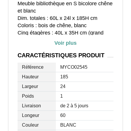
Meuble bibliothèque en S bicolore chêne
et blanc
Dim. totales : 60L x 24l x 185H cm
Coloris : bois de chêne, blanc
Cinq étagères : 40L x 35H cm (grand
modèle), 17L x 35H cm (petit modèle)
Voir plus
Charge max. recommandée : 20 Kg par
niveau
CARACTÉRISTIQUES
PRODUIT
Fabrication en panneaux de particules
Référence
MYCO02545
d'une épaisseur de 1,5 cm
Equipé d'un dispositif anti-basculement
Hauteur
185
simple à installer : sécurité optimale
Largeur
24
d'utilisation
Poids
1
Solidité et facilité d'entretien
Montage facile et rapide avec mode
Livraison
de 2 à 5 jours
d'emploi fourni
Longeur
60
Couleur
BLANC