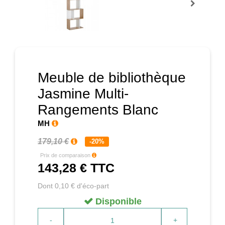
Prochain
Meuble de bibliothèque
Jasmine Multi-
Rangements Blanc
MH
179,10 €
-20%
Prix de comparaison
143,28 €
TTC
Dont 0,10 € d'éco-part
Disponible
-
+