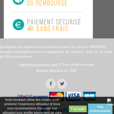
Enregistré au registre des producteurs sous le numéro FR020831,
numéro d’enregistrement en application de l’article L. 541-10 du code
de l'Environnement.
www.mycocooning.com
© Tous droits réservés
Marque déposée à L'INPI
Notre boutique utilise des cookies pour
améliorer l'expérience utilisateur et nous
Plus
vous recommandons d'accepter leur
d'informations
utilisation pour profiter pleinement de votre