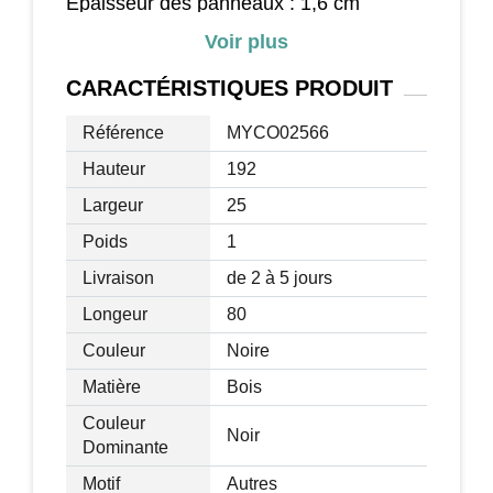
Epaisseur des panneaux : 1,6 cm
Coloris : noir ou blanc
Voir plus
Matériau principal : panneaux de
particule
CARACTÉRISTIQUES
PRODUIT
Hauteur de chaque niveau : 30 cm
Référence
MYCO02566
Charge max. recommandée : 15 Kg
Montage facile et rapide avec livret
Hauteur
192
d'assemblage illustré offert
Largeur
25
Poids
1
Livraison
de 2 à 5 jours
Longeur
80
Couleur
Noire
Matière
Bois
Couleur
Noir
Dominante
Motif
Autres