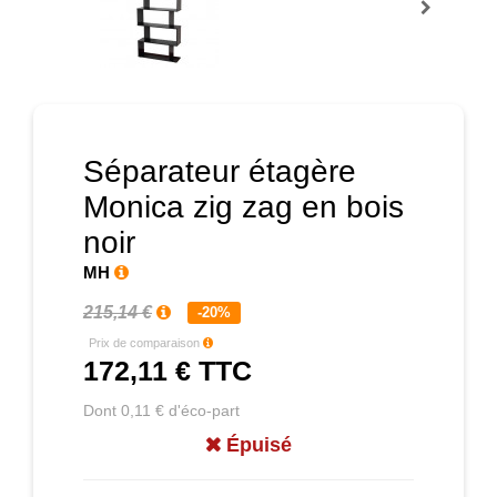
Prochain
Séparateur étagère
Monica zig zag en bois
noir
MH
215,14 €
-20%
Prix de comparaison
172,11 €
TTC
Dont 0,11 € d'éco-part
Épuisé