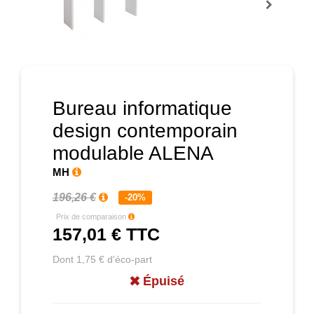
Prochain
Bureau informatique
design contemporain
modulable ALENA
MH
196,26 €
-20%
Prix de comparaison
157,01 €
TTC
Dont 1,75 € d'éco-part
Épuisé