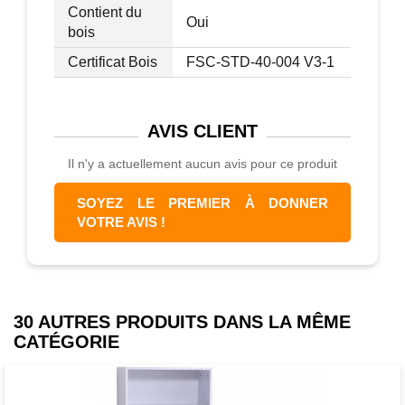
Contient du
Oui
bois
Spécifications :
Certificat Bois
FSC-STD-40-004 V3-1
- Couleur : bois de chêne clair
- Matériaux principaux : panneaux nid
AVIS
CLIENT
d'abeille
- Dim. totales bureau angle : 120L x 100I
Il n'y a actuellement aucun avis pour ce produit
x 80H cm
- Dim. totales bureau droit déplié : 181L x
SOYEZ LE PREMIER À DONNER
45I x 80H cm
VOTRE AVIS !
- Charge max. recommandée : 70 Kg
- Livraison effectuée en un colis
30 AUTRES PRODUITS DANS LA MÊME
CATÉGORIE