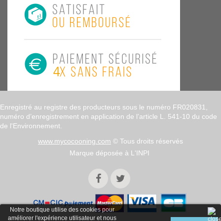
Enregistré au registre des producteurs sous le numéro FR020831,
numéro d’enregistrement en application de l’article L. 541-10 du code
de l'Environnement.
www.mycocooning.com
© Tous droits réservés
Marque déposée à L'INPI
Notre boutique utilise des cookies pour
améliorer l'expérience utilisateur et nous