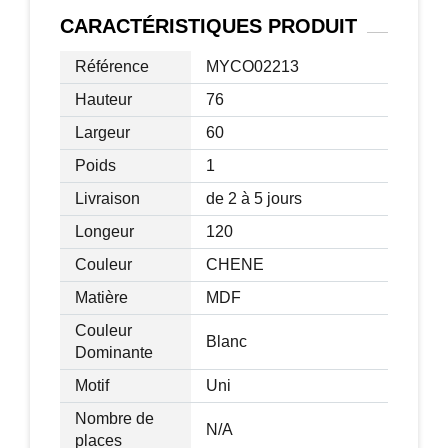
11H cm
CARACTÉRISTIQUES
PRODUIT
Dimensions de l’assise: 50L x 50/100l x
35H(cm)
Référence
MYCO02213
Charge max. recommandée: 30 kg
Hauteur
76
Livraison effectuée en 1 colis
Largeur
60
Poids
1
Livraison
de 2 à 5 jours
Longeur
120
Couleur
CHENE
Matière
MDF
Couleur
Blanc
Dominante
Motif
Uni
Nombre de
N/A
places