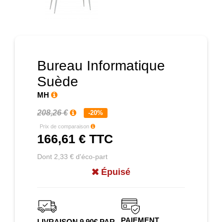
Prochain
Bureau Informatique
Suède
MH
208,26 €
-20%
Prix de comparaison
166,61 €
TTC
Dont 2,33 € d'éco-part
Épuisé
PAIEMENT
LIVRAISON 9.90€ PAR