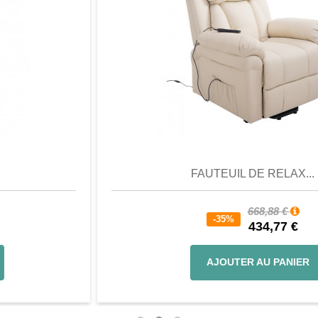
Aperçu
Favori
Comparer
FAUTEUIL DE RELAX...
668,88 €
-35%
434,77 €
AJOUTER AU PANIER