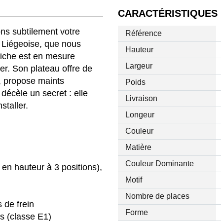
CARACTÉRISTIQUES
s subtilement votre
Référence
e Liégeoise, que nous
Hauteur
niche est en mesure
Largeur
er. Son plateau offre de
e, propose maints
Poids
décèle un secret : elle
Livraison
staller.
Longeur
Couleur
Matière
Couleur Dominante
 en hauteur à 3 positions),
Motif
Nombre de places
s de frein
Forme
s (classe E1)