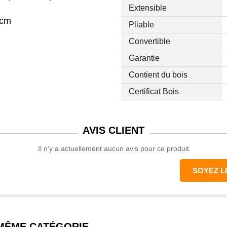
Extensible
 cm
Pliable
Convertible
cm
Garantie
Contient du bois
 kg au total, 40 kg (la
Certificat Bois
ard)
AVIS
CLIENT
Il n'y a actuellement aucun avis pour ce produit
SOYEZ L
 MÊME CATÉGORIE