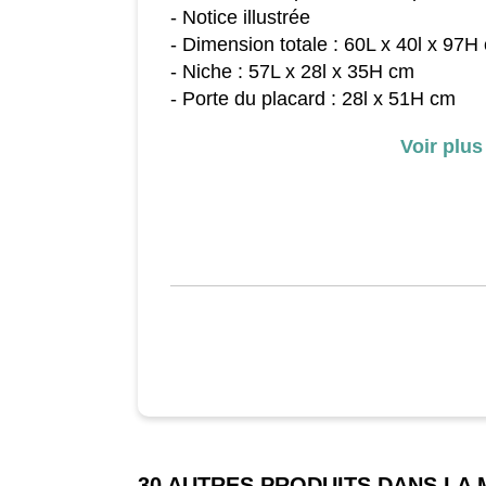
- Notice illustrée
- Dimension totale : 60L x 40l x 97H
- Niche : 57L x 28l x 35H cm
- Porte du placard : 28l x 51H cm
- Placard interne : 57L x 36l x 52H 
Voir plus
- Diamètre roulettes : 4 cm
- Charge maximale recommandée : 70
niche), 10 kg (les étagères et le plac
- Livrée par colis
30 AUTRES PRODUITS DANS LA