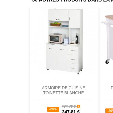
comparer
Favori
comparer
a
ARMOIRE DE CUISINE
TOINETTE BLANCHE
434,76 €
-20%
-2
347,81 €