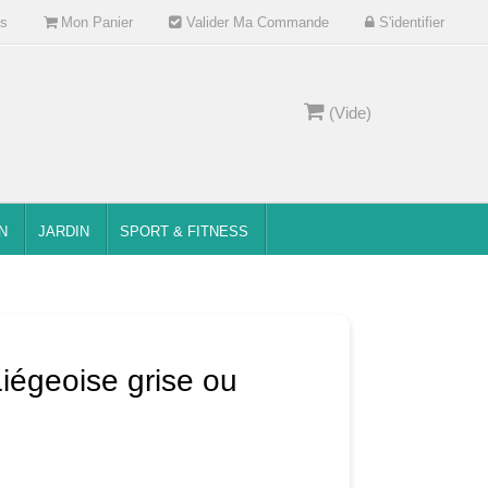
s
Mon Panier
Valider Ma Commande
S'identifier
(Vide)
N
JARDIN
SPORT & FITNESS
iégeoise grise ou