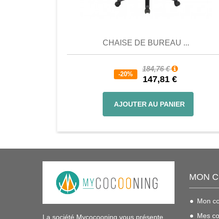
Comparer
Favori
Compar
CHAISE DE BUREAU ...
184,76 €
-20%
147,81 €
AJOUTER AU PANIER
MON 
Mon c
Mes c
La société Mycocooning vous présente