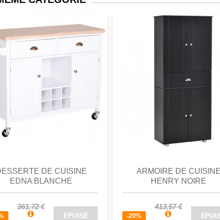
perçu
Favori
comparer
aperçu
Favori
c
DESSERTE DE CUISINE
ARMOIRE DE CUISIN
EDNA BLANCHE
HENRY NOIRE
361,72 €
413,57 €
ÉPUISÉ
ÉPUI
0%
-20%