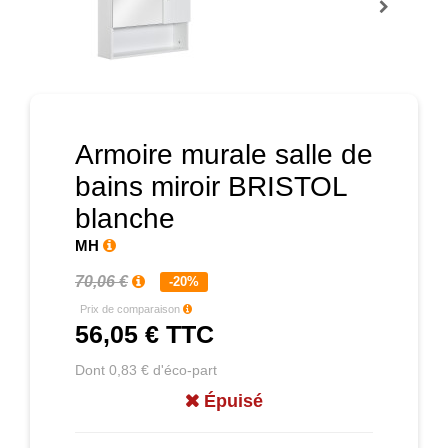
Prochain
Armoire murale salle de
bains miroir BRISTOL
blanche
MH
70,06 €
-20%
Prix de comparaison
56,05 €
TTC
Dont 0,83 € d'éco-part
Épuisé