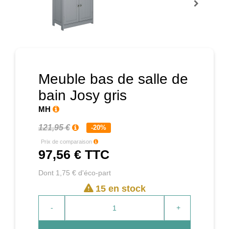
Prochain
Meuble bas de salle de
bain Josy gris
MH
121,95 €
-20%
Prix de comparaison
97,56 €
TTC
Dont 1,75 € d'éco-part
15 en stock
-
+