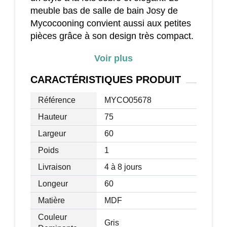
meuble bas de salle de bain Josy de
Mycocooning convient aussi aux petites
pièces grâce à son design très compact.
(75 cm de hauteur et 60 cm de largeur)
Voir plus
Par sécurité, il est également doté d'un
CARACTÉRISTIQUES
PRODUIT
dispositif anti-basculement. Facile à
assembler, ce meuble gris aux belles
Référence
MYCO05678
finitions est livré en un seul colis avec un
Hauteur
75
manuel de montage illustré.
Largeur
60
Poids
1
Caractéristiques :
Livraison
4 à 8 jours
Longeur
60
- Meuble bas de salle de bain gris uni
Matière
MDF
avec façades portes rainurées
Couleur
Gris
verticalement