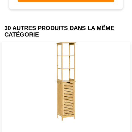
Spécifications :
30 AUTRES PRODUITS DANS LA MÊME
- Couleur : gris
CATÉGORIE
- Matériaux principaux : MDF
- Dim. totales : 60L x 30P x 75H cm
- Dim. rangements tiroirs : 22L x 24,5P x
7,5H cm
- Dim. rangement placard : 53,8L x 26P x
51,3H cm
- Charge max. recommandée totale : 24
Kg (au total), 10 Kg (plateau), 5 Kg
(étagère), 2 Kg (par tiroir)
- Livraison effectuée en un colis
Favori
comparer