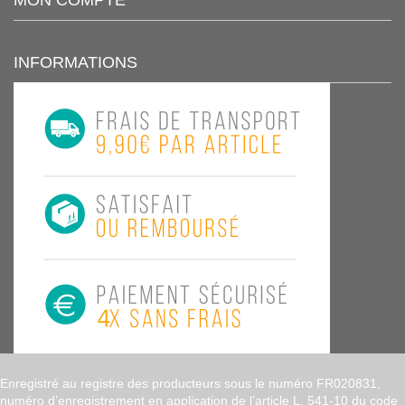
INFORMATIONS
Enregistré au registre des producteurs sous le numéro FR020831,
numéro d’enregistrement en application de l’article L. 541-10 du code