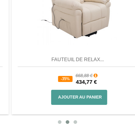
Aperçu
Favori
Comparer
FAUTEUIL DE RELAX...
668,88 €
-35%
434,77 €
AJOUTER AU PANIER