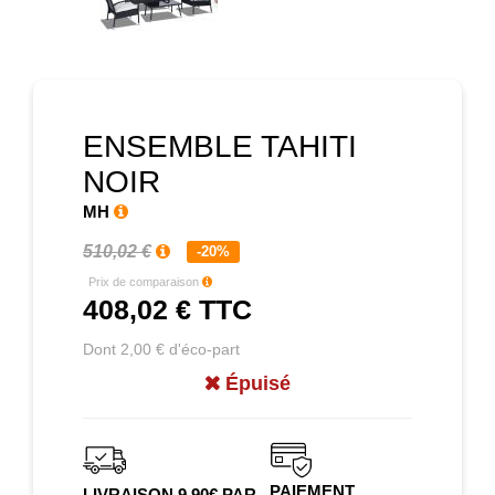
Prochain
ENSEMBLE TAHITI
NOIR
MH
510,02 €
-20%
Prix de comparaison
408,02 €
TTC
Dont 2,00 € d'éco-part
Épuisé
PAIEMENT
LIVRAISON 9.90€ PAR