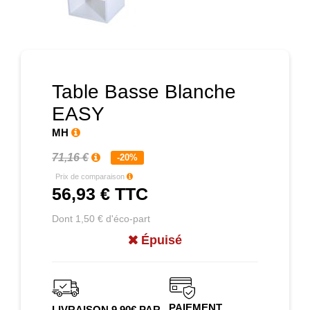
Prochain
Table Basse Blanche
EASY
MH
71,16 €
-20%
Prix de comparaison
56,93 €
TTC
Dont 1,50 € d'éco-part
Épuisé
PAIEMENT
LIVRAISON 9.90€ PAR