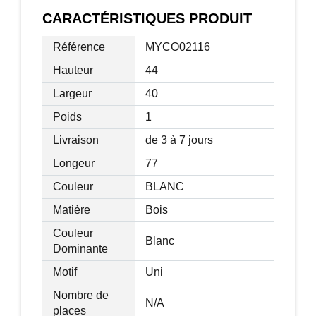
CARACTÉRISTIQUES
PRODUIT
Référence
MYCO02116
Caractéristiques.
Hauteur
44
Couleur: Blanc
Largeur
40
Matériaux: MDF, aluminium
Poids
1
Charge max: 10kg
Livraison
de 3 à 7 jours
Dimensions totales: 77L x 40l x 44H(cm)
-Dimensions du compartiment: 40L x 38l
Longeur
77
x 38H(cm)
Couleur
BLANC
Epaisseur du panneau: 1.8cm
Matière
Bois
Couleur
Blanc
Dominante
Motif
Uni
Nombre de
N/A
places