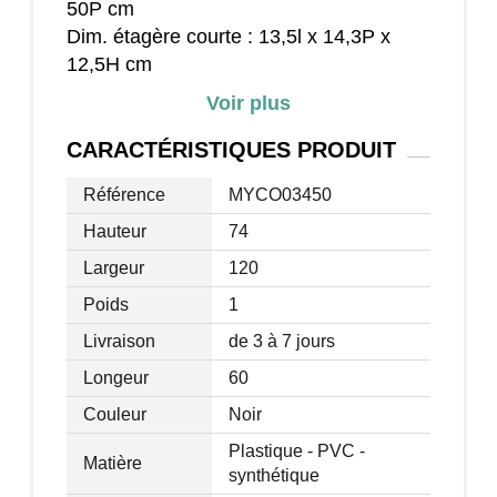
50P cm
Dim. étagère courte : 13,5l x 14,3P x
12,5H cm
Dim. étagère longue : 13,4l x 48P x
Voir plus
34,5H cm
Accessoires fournis : 8 piquet d'ancrage
CARACTÉRISTIQUES
PRODUIT
au sol
Référence
MYCO03450
Charge max. recommandée : 30 Kg
(plateau), 5 Kg (tiroir), 5 Kg (étagère)
Hauteur
74
Livraison effectuée en 2 colis
Largeur
120
Poids
1
Livraison
de 3 à 7 jours
Longeur
60
Couleur
Noir
Plastique - PVC -
Matière
synthétique