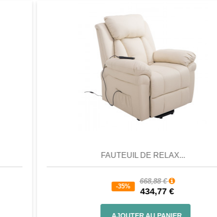
Aperçu
Favori
Comparer
FAUTEUIL DE RELAX...
668,88 €
-35%
434,77 €
AJOUTER AU PANIER