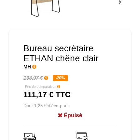
Prochain
Bureau secrétaire
ETHAN chêne clair
MH
138,97 €
-20%
Prix de comparaison
111,17 €
TTC
Dont 1,25 € d'éco-part
Épuisé