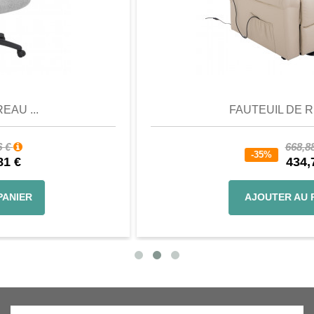
Aperçu
Favori
Comparer
FAUTEUIL DE RELAX...
668,88 €
-35%
434,77 €
AJOUTER AU PANIER