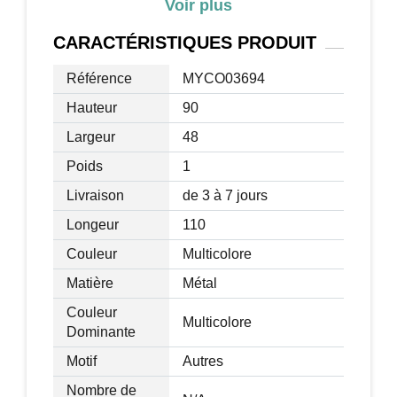
Voir plus
Dim. plateau : 110L x 48l cm
Dim. panneau perforé : 110L x 18H cm
CARACTÉRISTIQUES
PRODUIT
Dim. passe-fils : Ø 5 cm
Référence
MYCO03694
Charge max. recommandée : 10 Kg
Livraison effectuée en un colis
Hauteur
90
Largeur
48
Poids
1
Livraison
de 3 à 7 jours
Longeur
110
Couleur
Multicolore
Matière
Métal
Couleur
Multicolore
Dominante
Motif
Autres
Nombre de