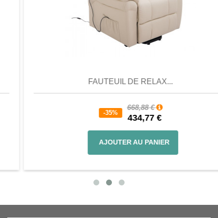
Aperçu
Favori
Comparer
FAUTEUIL DE RELAX...
668,88 €
-35%
434,77 €
AJOUTER AU PANIER