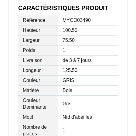
Dim. rangement interne tiroir : 29,5L x
CARACTÉRISTIQUES
PRODUIT
33,5P x 5H cm
Référence
MYCO03490
Charge max. recommandée : 70 Kg
Livraison effectuée en un colis
Hauteur
100.50
Largeur
75.50
Poids
1
Livraison
de 3 à 7 jours
Longeur
125.50
Couleur
GRIS
Matière
Bois
Couleur
Gris
Dominante
Motif
Nid d'abeilles
Nombre de
1
places