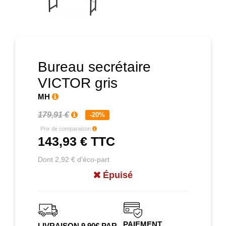
Prochain
Bureau secrétaire
VICTOR gris
MH
179,91 €
-20%
Prix de comparaison
143,93 €
TTC
Dont 2,92 € d'éco-part
Épuisé
PAIEMENT
LIVRAISON 9.90€ PAR