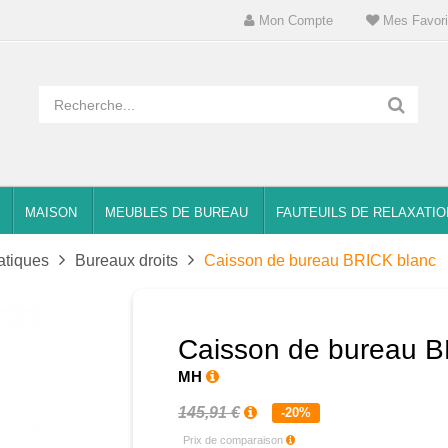
Mon Compte
Mes Favori
MAISON
MEUBLES DE BUREAU
FAUTEUILS DE RELAXATIO
atiques
Bureaux droits
Caisson de bureau BRICK blanc
Caisson de bureau B
MH
145,91 €
-20%
Prix de comparaison