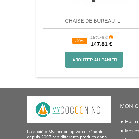
Comparer
Favori
Compar
CHAISE DE BUREAU ...
184,76 €
-20%
147,81 €
AJOUTER AU PANIER
MON 
Mon c
Mes c
La société Mycocooning vous présente
depuis 2007 ses différents produits dans