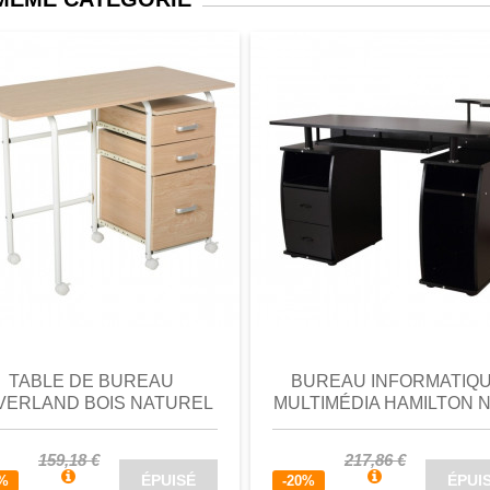
perçu
Favori
comparer
aperçu
Favori
c
TABLE DE BUREAU
BUREAU INFORMATIQ
VERLAND BOIS NATUREL
MULTIMÉDIA HAMILTON 
159,18 €
217,86 €
ÉPUISÉ
ÉPUI
0%
-20%