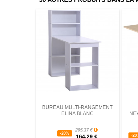
comparer
Favori
comparer
a
BUREAU MULTI-RANGEMENT
ELINA BLANC
NE
205,37 €
-20%
-2
164,29 €