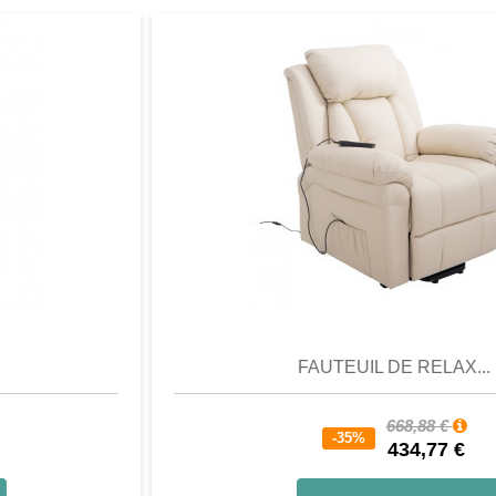
Aperçu
Favori
Comparer
FAUTEUIL DE RELAX...
668,88 €
-35%
434,77 €