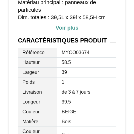
Matériau principal : panneaux de
particules
Dim. totales : 39,5L x 39l x 58,5H cm
Dim. rangement petit tiroir : 31L x 31l x
Voir plus
12H cm
Dim. rangement grand tiroir : 31L x 31l x
CARACTÉRISTIQUES
PRODUIT
25H cm
Référence
MYCO03674
Charge max. recommandée totale : 30
Kg
Hauteur
58.5
Livraison effectuée en un colis
Largeur
39
Poids
1
Livraison
de 3 à 7 jours
Longeur
39.5
Couleur
BEIGE
Matière
Bois
Couleur