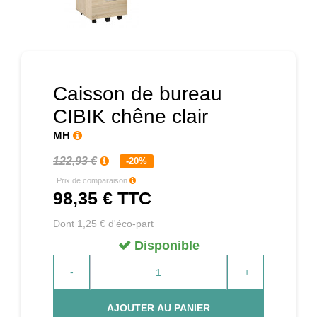
Prochain
Caisson de bureau
CIBIK chêne clair
MH
122,93 €
-20%
Prix de comparaison
98,35 €
TTC
Dont 1,25 € d'éco-part
Disponible
-
+
AJOUTER AU PANIER