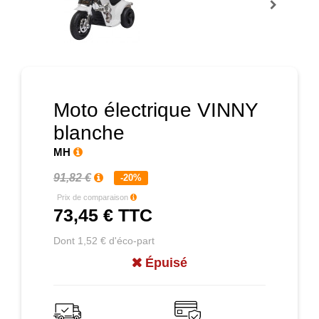
Prochain
Moto électrique VINNY
blanche
MH
91,82 €
-20%
Prix de comparaison
73,45 €
TTC
Dont 1,52 € d'éco-part
Épuisé