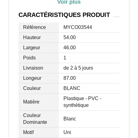
Voir plus
Convient aux enfants de 18 à 36 mois
Charge max. recommandée : 25 Kg
CARACTÉRISTIQUES
PRODUIT
Certifications normes EN71-1-2-3,
EN62115, EMC
Référence
MYCO03544
Livraison effectuée en un colis
Hauteur
54.00
Largeur
46.00
Poids
1
Livraison
de 2 à 5 jours
Longeur
87.00
Couleur
BLANC
Plastique - PVC -
Matière
synthétique
Couleur
Blanc
Dominante
Motif
Uni