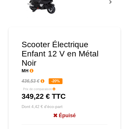
Prochain
Scooter Électrique
Enfant 12 V en Métal
Noir
MH
436,53 €
-20%
Prix de comparaison
349,22 €
TTC
Dont 4,42 € d'éco-part
Épuisé