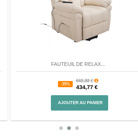
Aperçu
Favori
Comparer
FAUTEUIL DE RELAX...
668,88 €
-35%
434,77 €
AJOUTER AU PANIER