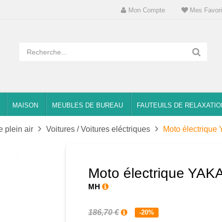
Mon Compte
Mes Favori
MAISON
MEUBLES DE BUREAU
FAUTEUILS DE RELAXATIO
e plein air
Voitures / Voitures eléctriques
Moto électriqu
Moto électrique YAK
MH
186,70 €
-20%