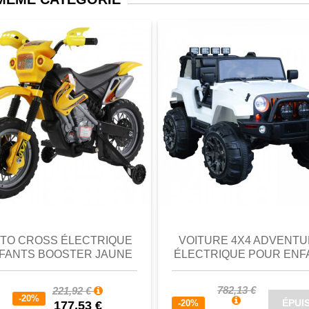
perçu
Favori
comparer
aperçu
Favori
c
TO CROSS ÉLECTRIQUE
VOITURE 4X4 ADVENT
FANTS BOOSTER JAUNE
ÉLECTRIQUE POUR ENF
782,13 €
221,92 €
-20%
ÉPUI
-20%
177,53 €