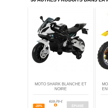
comparer
Favori
comparer
a
MOTO SHARK BLANCHE ET
MO
NOIRE
EN
619,79 €
ÉPUISÉ
-20%