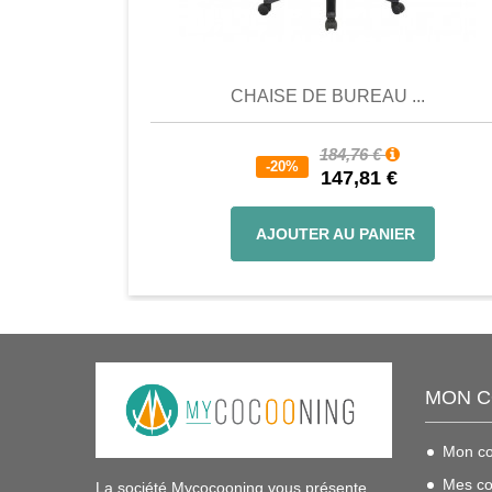
Comparer
Favori
Compar
CHAISE DE BUREAU ...
184,76 €
-20%
147,81 €
AJOUTER AU PANIER
MON 
Mon c
Mes c
La société Mycocooning vous présente