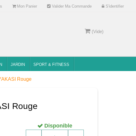
s
Mon Panier
Valider Ma Commande
S'identifier
(Vide)
N
JARDIN
SPORT & FITNESS
e YAKASI Rouge
ASI Rouge
Disponible