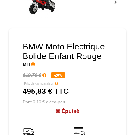
Prochain
BMW Moto Electrique
Bolide Enfant Rouge
MH
619,79 €
-20%
Prix de comparaison
495,83 €
TTC
Dont 0,10 € d'éco-part
Épuisé