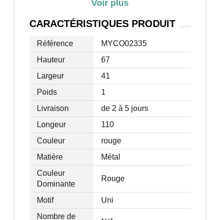
Matériel: PP
Voir plus
Vitesse : 2,5-5 km/h
CARACTÉRISTIQUES
PRODUIT
Temps de charge : 8-12h
Durée d'utilisation complète après
Référence
MYCO02335
charge : 45 min
Hauteur
67
Batterie : 12V AH
Tranche d'âge : 37-96 mois
Largeur
41
Charge maximal : 30kg
Poids
1
Certification: CE, EN71-1 / -2 / -3, EMC,
Livraison
de 2 à 5 jours
EN62115
Longeur
110
Couleur
rouge
Matière
Métal
Couleur
Rouge
Dominante
Motif
Uni
Nombre de