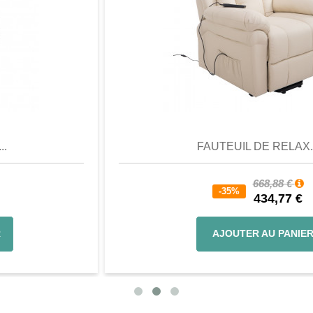
Aperçu
Favori
Comparer
FAUTEUIL DE RELAX...
668,88 €
-35%
434,77 €
AJOUTER AU PANIER